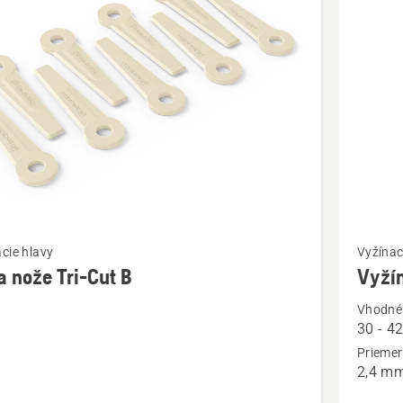
bky
ť
Zobraziť
cie hlavy
Vyžínac
viac
a nože Tri-Cut B
Vyží
ností
podrobn
Vhodné 
o
30 - 4
Vyžínaci
Priemer
hlava
2,4 m
T35X