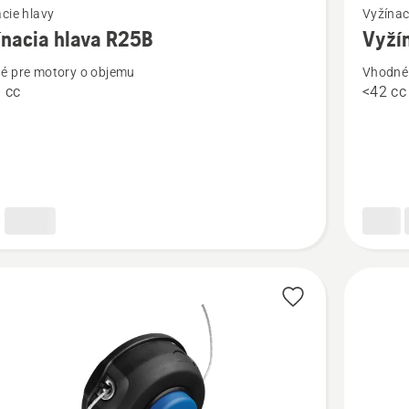
cie hlavy
Vyžínac
viac
ínacia hlava R25B
Vyžín
ností
podrobn
é pre motory o objemu
Vhodné 
o
 cc
<42 cc
cia
Vyžínaci
hlava
Superau
II