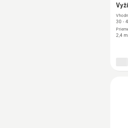
Vyží
podrob
Vhodn
o
30 - 
Vyžína
Prieme
hlava
2,4 
S35