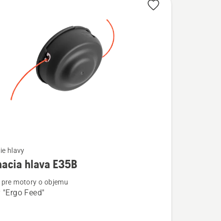
ie hlavy
nacia hlava E35B
ostí
pre motory o objemu
y "Ergo Feed"
a