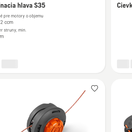
nacia hlava S35
Cievk
ností
podrobn
é pre motory o objemu
o
42 ccm
cia
Cievka
r struny, min.
so
mm
strunou
a
krytom
A15B