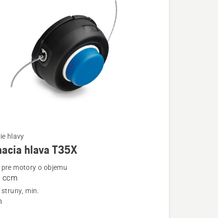
ie hlavy
nacia hlava T35X
ostí
pre motory o objemu
2 ccm
a
 struny, min.
m