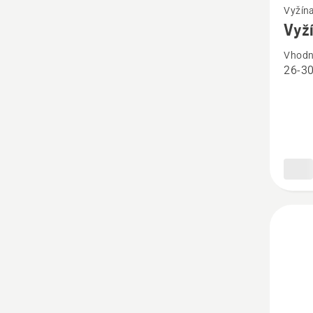
Vyžína
viac
Vyž
podrob
Vhodn
o
26-30
Vyžína
hlava
R25B