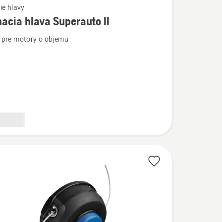
ie hlavy
acia hlava Superauto II
ostí
pre motory o objemu
a
to