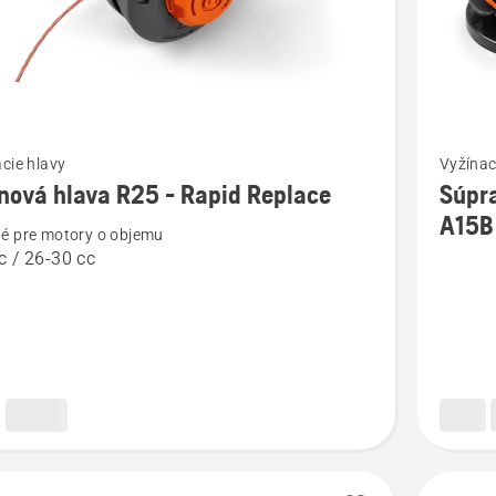
ť
Zobraziť
cie hlavy
Vyžínac
viac
nová hlava R25 - Rapid Replace
Súpra
ností
podrobn
A15B
é pre motory o objemu
o
c / 26-30 cc
vá
Súprava
3
cievok
pre
strunov
e
hlavu
A15B