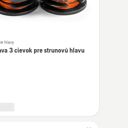
ie hlavy
va 3 cievok pre strunovú hlavu
ostí
ú