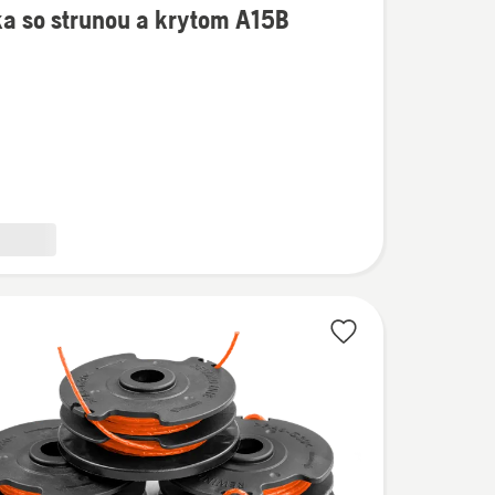
a so strunou a krytom A15B
ostí