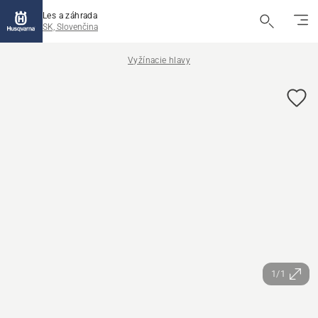
Les a záhrada
SK, Slovenčina
Vyžínacie hlavy
1/1