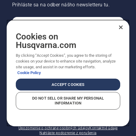
Prihláste sa na odber nášho newsletteru tu.
REGISTRÁCIA NA ODBER NEWSLETTERU
Cookies on
Husqvarna.com
PROFESIONÁLNE
By clicking “Accept Cookies”, you agree to the storing of
cookies on your device to enhance site navigation, analyze
site usage, and assist in our marketing efforts.
Cookie Policy
ACCEPT COOKIES
DO NOT SELL OR SHARE MY PERSONAL
INFORMATION
© Husqvarna AB (publ). Všetky práva vyhradené.
Zobrazené ceny sú odporúčané predajné ceny s DPH.
Zásady pre súbory cookie
Podmienky používania
Upozornenie o ochrane osobných údajov
Kontaktné údaje
Nahláste podozrenie z porušenia