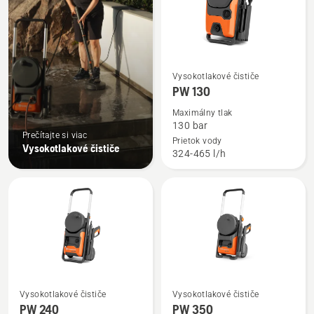
Zobraziť
Vysokotlakové čističe
viac
PW 130
podrobností
Maximálny tlak
o
130 bar
Prečítajte si viac
PW 130
Prietok vody
Vysokotlakové čističe
324-465 l/h
Zobraziť
Zobraziť
Vysokotlakové čističe
Vysokotlakové čističe
viac
viac
PW 240
PW 350