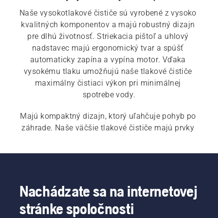
Naše vysokotlakové čističe sú vyrobené z vysoko 
kvalitných komponentov a majú robustný dizajn 
pre dlhú životnosť. Striekacia pištoľ a uhlový 
nadstavec majú ergonomický tvar a spúšť 
automaticky zapína a vypína motor. Vďaka 
vysokému tlaku umožňujú naše tlakové čističe 
maximálny čistiaci výkon pri minimálnej 
spotrebe vody.
Majú kompaktný dizajn, ktorý uľahčuje pohyb po 
záhrade. Naše väčšie tlakové čističe majú prvky 
ako mosadzná hlavica čerpadla, indukčný motor 
a oceľová vystužená hadica.
Nachádzate sa na internetovej
stránke spoločnosti