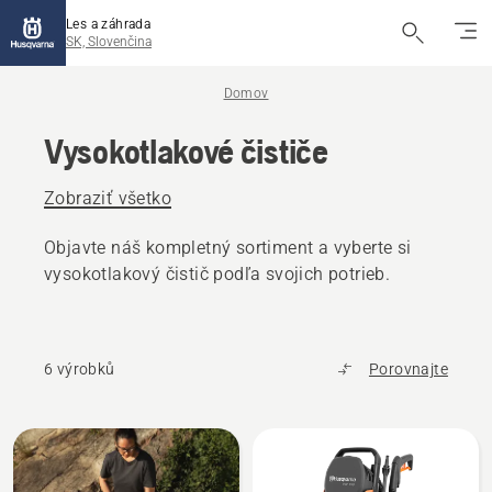
Les a záhrada
SK, Slovenčina
Domov
Vysokotlakové čističe
Zobraziť všetko
Objavte náš kompletný sortiment a vyberte si
vysokotlakový čistič podľa svojich potrieb.
6 výrobků
Porovnajte
Všetky
výrobky