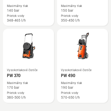
podrobností
podrobností
Maximálny tlak
Maximálny tlak
o
o
140 bar
150 bar
PW 240
PW 350
Prietok vody
Prietok vody
348-465 l/h
350-450 l/h
Zobraziť
Zobraziť
Vysokotlakové čističe
Vysokotlakové čističe
viac
viac
PW 370
PW 490
podrobností
podrobností
Maximálny tlak
Maximálny tlak
o
o
170 bar
190 bar
PW 370
PW 490
Prietok vody
Prietok vody
380-500 l/h
570-650 l/h