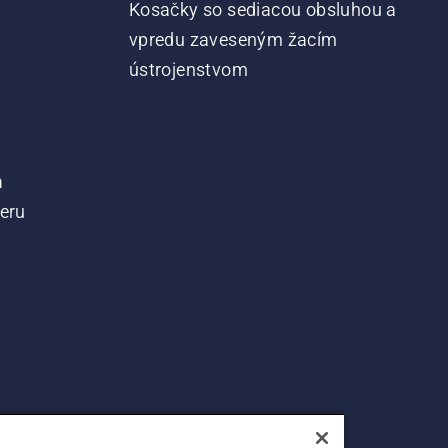
Kosačky so sediacou obsluhou a
vpredu zaveseným žacím
ústrojenstvom
a
teru