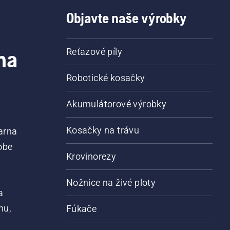
Objavte naše výrobky
na
Reťazové píly
Robotické kosačky
Akumulátorové výrobky
Kosačky na trávu
arna
obe
Krovinorezy
Nožnice na živé ploty
a
nu,
Fúkače