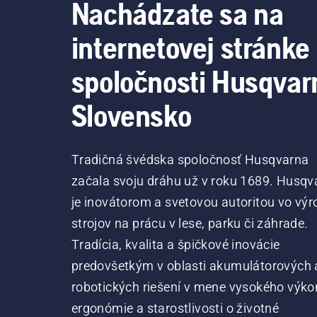
Nachádzate sa na
internetovej stránke
spoločnosti Husqvar
Slovensko
Tradičná švédska spoločnosť Husqvarna
začala svoju dráhu už v roku 1689. Husqv
je inovátorom a svetovou autoritou vo výr
strojov na prácu v lese, parku či záhrade.
Tradícia, kvalita a špičkové inovácie
predovšetkým v oblasti akumulátorových 
robotických riešení v mene vysokého výko
ergonómie a starostlivosti o životné