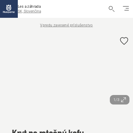
Les a záhrada
SK, Slovenčina
Vpredu zavesené príslušenstvo
1/3
Kryt na rotačnú kefu