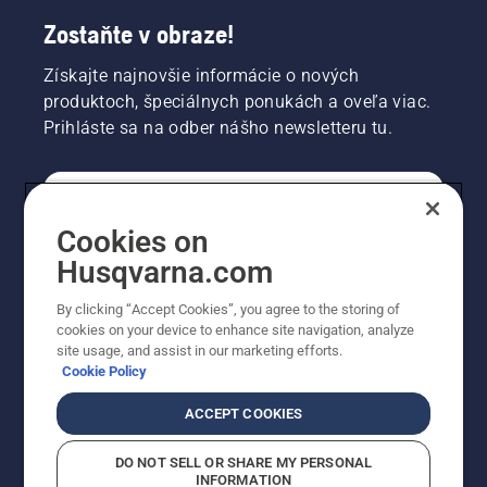
Zostaňte v obraze!
Získajte najnovšie informácie o nových
produktoch, špeciálnych ponukách a oveľa viac.
Prihláste sa na odber nášho newsletteru tu.
REGISTRÁCIA NA ODBER NEWSLETTERU
Cookies on
Husqvarna.com
PROFESIONÁLNE
By clicking “Accept Cookies”, you agree to the storing of
cookies on your device to enhance site navigation, analyze
site usage, and assist in our marketing efforts.
Cookie Policy
ACCEPT COOKIES
DO NOT SELL OR SHARE MY PERSONAL
INFORMATION