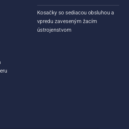
Kosačky so sediacou obsluhou a
vpredu zaveseným žacím
ústrojenstvom
a
teru