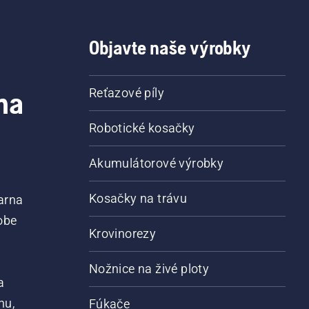
Objavte naše výrobky
na
Reťazové píly
Robotické kosačky
Akumulátorové výrobky
Kosačky na trávu
arna
obe
Krovinorezy
Nožnice na živé ploty
a
nu,
Fúkače