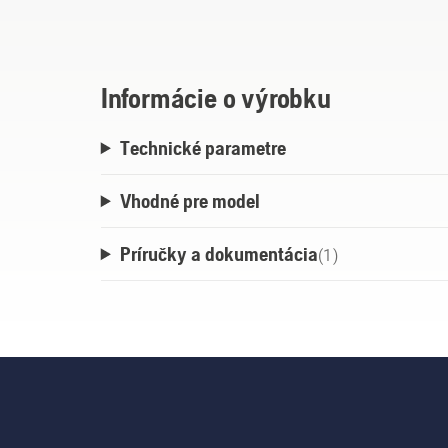
Žacie ústrojenstvo je vybavené cepmi v tva
náročné aplikácie, ako je odstraňovanie hú
Informácie o výrobku
Technické parametre
Vhodné pre model
Príručky a dokumentácia
(
1
)