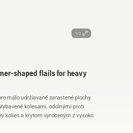
1/2
er-shaped flails for heavy
pre málo udržiavané zarastené plochy
 Vybavené kolesami, odolnými proti
i kolies a krytom vyrobeným z vysoko