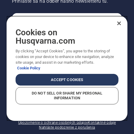
Prihláste sa na odber nášho newsletteru tu.
REGISTRÁCIA NA ODBER NEWSLETTERU
Cookies on
Husqvarna.com
PROFESIONÁLNE
By clicking “Accept Cookies”, you agree to the storing of
cookies on your device to enhance site navigation, analyze
site usage, and assist in our marketing efforts.
Cookie Policy
ACCEPT COOKIES
DO NOT SELL OR SHARE MY PERSONAL
INFORMATION
© Husqvarna AB (publ). Všetky práva vyhradené.
Zobrazené ceny sú odporúčané predajné ceny s DPH.
Zásady pre súbory cookie
Podmienky používania
Upozornenie o ochrane osobných údajov
Kontaktné údaje
Nahláste podozrenie z porušenia