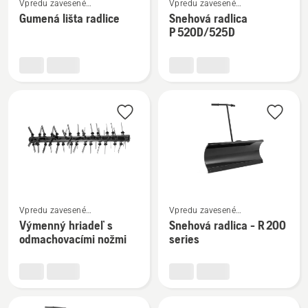
Vpredu zavesené
Vpredu zavesené
viac
viac
príslušenstvo
príslušenstvo
Gumená lišta radlice
Snehová radlica
podrobností
podrobností
P 520D/525D
o
o
Gumená
Snehová
lišta
radlica
radlice
P 520D/525D
Zobraziť
Zobraziť
Vpredu zavesené
Vpredu zavesené
viac
viac
príslušenstvo pre kosačky so
príslušenstvo pre kosačky so
Výmenný hriadeľ s
Snehová radlica - R 200
podrobností
podrobností
sediacou obsluhou
sediacou obsluhou
odmachovacími nožmi
series
s príslušenstvom vpredu
s príslušenstvom vpredu
o
o
Výmenný
Snehová
hriadeľ
radlica
s
-