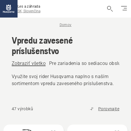
Les a záhrada
SK, Slovenčina
Domov
Vpredu zavesené
príslušenstvo
Zobraziť všetko
Pre zariadenia so sediacou obsluhou
Využite svoj rider Husqvarna naplno s naším
sortimentom vpredu zaveseného príslušenstva.
47 výrobků
Porovnajte
Všetky