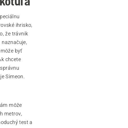
dkotúľa
špeciálnu
ovské ihrisko,
o, že trávnik
a naznačuje,
ž môže byť
 Ak chcete
 správnu
uje Simeon.
, vám môže
ch metrov,
noduchý test a