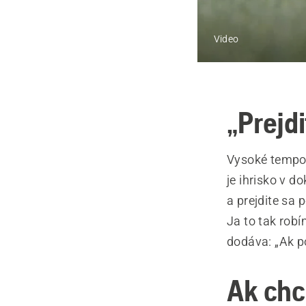
Video
„Prejd
Vysoké tempo a
je ihrisko v d
a prejdite sa 
Ja to tak rob
dodáva: „Ak po
Ak chc