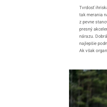
Tvrdosť ihris
tak merania n
z pevne stanov
presný akcele
nárazu. Dobrá
najlepšie pod
Ak však organi