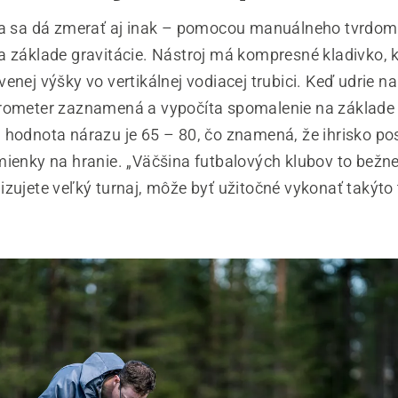
ka sa dá zmerať aj inak – pomocou manuálneho tvrdom
a základe gravitácie. Nástroj má kompresné kladivko, k
enej výšky vo vertikálnej vodiacej trubici. Keď udrie na
rometer zaznamená a vypočíta spomalenie na základe
 hodnota nárazu je 65 – 80, čo znamená, že ihrisko po
mienky na hranie. „Väčšina futbalových klubov to bežne
zujete veľký turnaj, môže byť užitočné vykonať takýto 