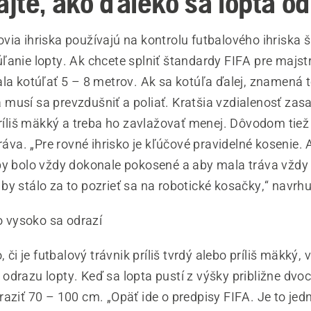
jte, ako ďaleko sa lopta o
via ihriska používajú na kontrolu futbalového ihriska 
anie lopty. Ak chcete splniť štandardy FIFA pre majstr
la kotúľať 5 – 8 metrov. Ak sa kotúľa ďalej, znamená t
ý a musí sa prevzdušniť a poliať. Kratšia vzdialenosť zas
 príliš mäkký a treba ho zavlažovať menej. Dôvodom tie
tráva. „Pre rovné ihrisko je kľúčové pravidelné kosenie.
by bolo vždy dokonale pokosené a aby mala tráva vždy
by stálo za to pozrieť sa na robotické kosačky,“ navrh
ko vysoko sa odrazí
o, či je futbalový trávnik príliš tvrdý alebo príliš mäkký
odrazu lopty. Keď sa lopta pustí z výšky približne dvo
aziť 70 – 100 cm. „Opäť ide o predpisy FIFA. Je to jed