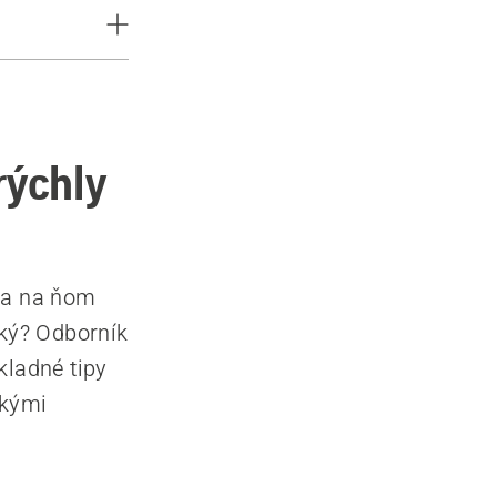
rýchly
 sa na ňom
äkký? Odborník
kladné tipy
skými