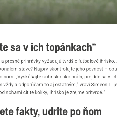
ite sa v ich topánkach“
 presné prihrávky vyžadujú tvrdšie futbalové ihrisko. A
okonalom stave? Najprv skontrolujte jeho pevnosť – obu
po ňom. „Vyskúšajte si ihrisko ako hráči, prejdite sa v i
ím vždy a odporúčam to aj ostatným,“ vraví Simeon Lilje
d nohami cítite kolíky, ihrisko je zrejme pritvrdé.“
ete fakty, udrite po ňom