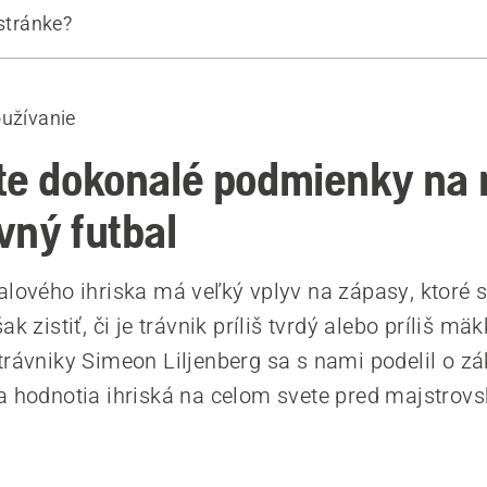
 stránke?
c o kosačkách Automower® pre športové kluby
oužívanie
 Simeonovi Lilienbergovi
te dokonalé podmienky na 
vný futbal
alového ihriska má veľký vplyv na zápasy, ktoré
ak zistiť, či je trávnik príliš tvrdý alebo príliš m
trávniky Simeon Liljenberg sa s nami podelil o zá
a hodnotia ihriská na celom svete pred majstrov