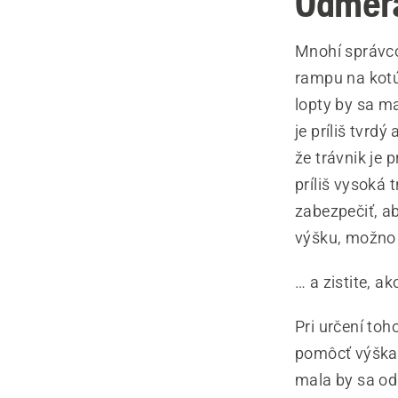
Odmera
Mnohí správco
rampu na kotúľ
lopty by sa ma
je príliš tvrd
že trávnik je
príliš vysoká 
zabezpečiť, a
výšku, možno 
… a zistite, a
Pri určení toh
pomôcť výška 
mala by sa odr