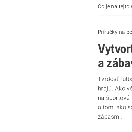
Čo je na tejto
Sprievodca
Zistite via
Príručky na p
Informácie o
Výrobky
Vytvor
a zába
Tvrdosť futb
hrajú. Ako vš
na športové 
o tom, ako s
zápasmi.