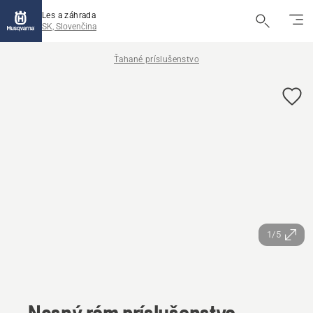
Les a záhrada
SK, Slovenčina
Ťahané príslušenstvo
1/5
Nosný rám príslušenstva