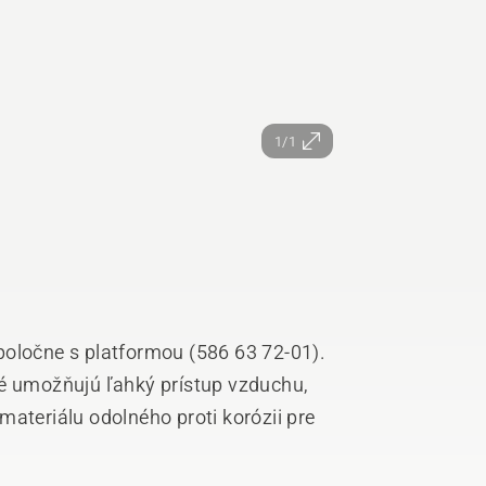
1/1
poločne s platformou (586 63 72-01).
ré umožňujú ľahký prístup vzduchu,
materiálu odolného proti korózii pre