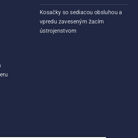
Kosačky so sediacou obsluhou a
vpredu zaveseným žacím
ústrojenstvom
a
teru