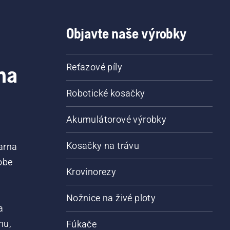
Objavte naše výrobky
na
Reťazové píly
Robotické kosačky
Akumulátorové výrobky
Kosačky na trávu
arna
obe
Krovinorezy
Nožnice na živé ploty
a
nu,
Fúkače