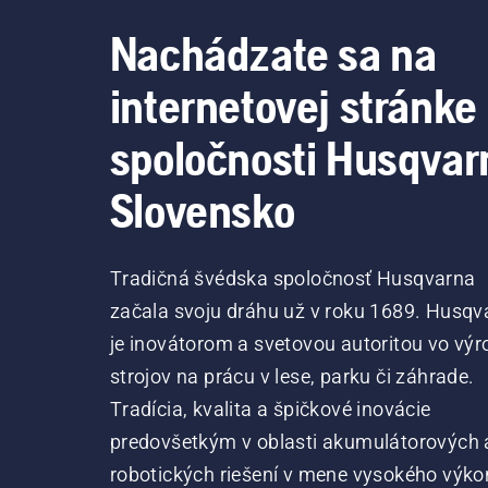
Nachádzate sa na
internetovej stránke
spoločnosti Husqvar
Slovensko
Tradičná švédska spoločnosť Husqvarna
začala svoju dráhu už v roku 1689. Husqv
je inovátorom a svetovou autoritou vo výr
strojov na prácu v lese, parku či záhrade.
Tradícia, kvalita a špičkové inovácie
predovšetkým v oblasti akumulátorových 
robotických riešení v mene vysokého výko