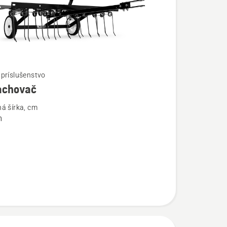
príslušenstvo
chovač
ostí
á šírka, cm
m
ovač