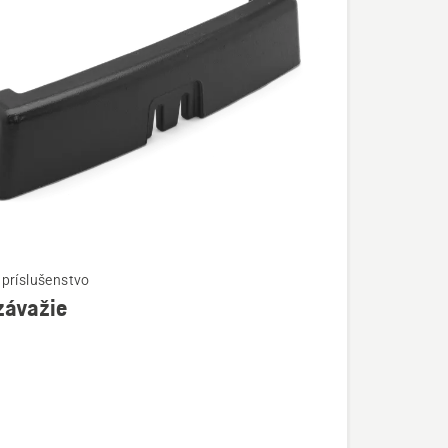
príslušenstvo
závažie
ostí
ažie