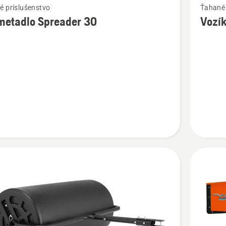
é príslušenstvo
Ťahané 
viac
metadlo Spreader 30
Vozí
ností
podrobn
o
adlo
Vozík
er
PROMO