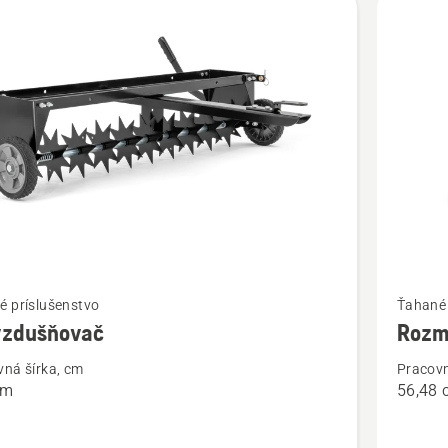
ť
Zobraziť
é príslušenstvo
Ťahané 
viac
vzdušňovač
Rozm
ností
podrobn
vná šírka, cm
Pracovn
o
cm
56,48 
ušňovač
Rozmeta
Spreade