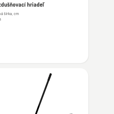
zdušňovací hriadeľ
ostí
á šírka, cm
m
šňovací