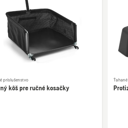
bky
ť
Zobraziť
é príslušenstvo
Ťahané 
viac
ný kôš pre ručné kosačky
Proti
ností
podrobn
o
Protizáv