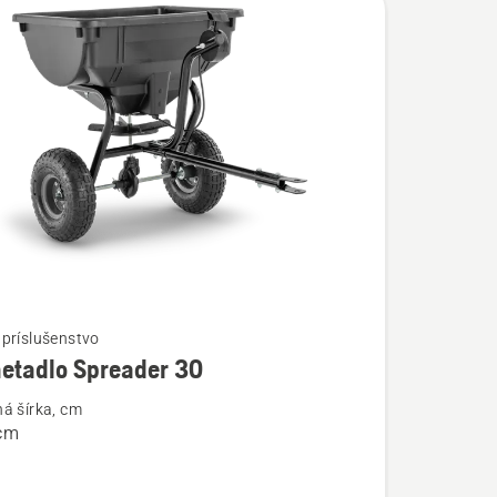
príslušenstvo
etadlo Spreader 30
ostí
á šírka, cm
cm
dlo
r