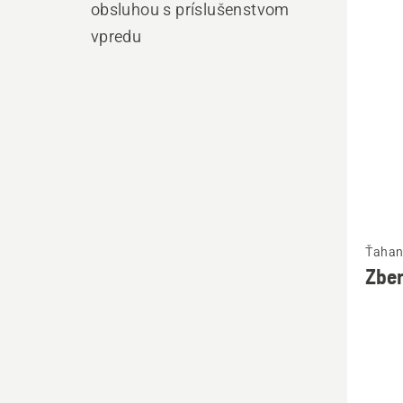
výro
obsluhou s príslušenstvom
vpredu
Zobrazi
Ťahan
viac
Zber
podrob
o
Zberný
kôš
pre