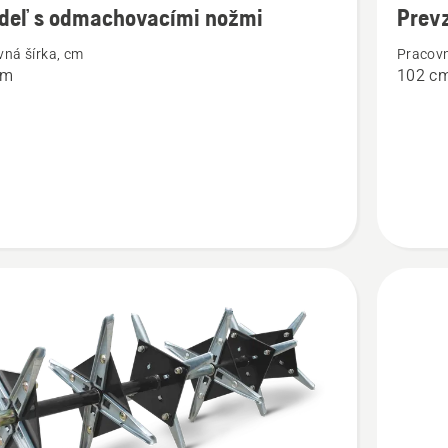
adeľ s odmachovacími nožmi
Prev
ností
podrobn
vná šírka, cm
Pracovn
o
cm
102 c
Prevzdu
hriadeľ
ovacími