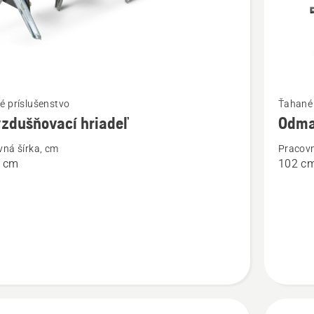
ť
Zobraziť
é príslušenstvo
Ťahané 
viac
zdušňovací hriadeľ
Odma
ností
podrobn
vná šírka, cm
Pracovn
o
6 cm
102 c
ušňovací
Odmach