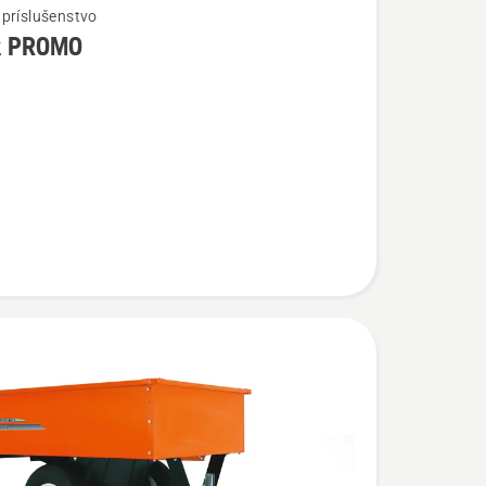
príslušenstvo
k PROMO
ostí