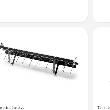
y
ť
Zobraziť
é príslušenstvo
Ťahané 
viac