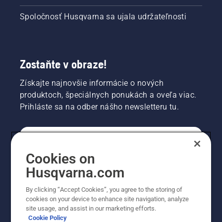
Spoločnosť Husqvarna sa ujala udržateľnosti
Zostaňte v obraze!
Získajte najnovšie informácie o nových
produktoch, špeciálnych ponukách a oveľa viac.
Prihláste sa na odber nášho newsletteru tu.
REGISTRÁCIA NA ODBER NEWSLETTERU
Cookies on
Husqvarna.com
PROFESIONÁLNE
By clicking “Accept Cookies”, you agree to the storing of
cookies on your device to enhance site navigation, analyze
site usage, and assist in our marketing efforts.
Cookie Policy