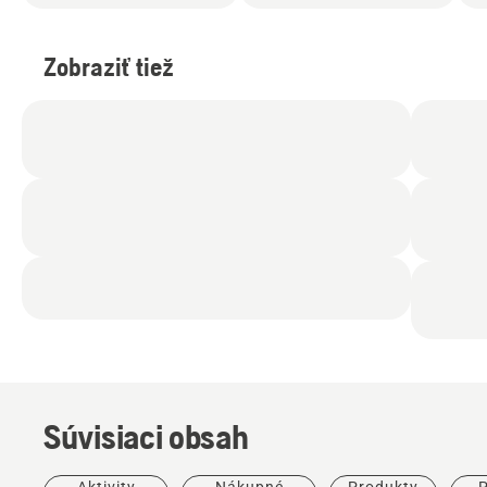
Zobraziť tiež
Súvisiaci obsah
Aktivity
Nákupné
Produkty
P