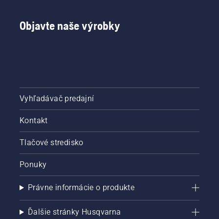
a časovo
najlepšie
náročnej
tipy, ako
Objavte naše výrobky
práci
pripraviť
navyše.
ihrisko
Otázkou
tak, aby
je:
po
zavlažujeme
roztopení
vo
snehu
všeobecnosti
bol
priveľa?
trávnik
Vyhľadávač predajní
odolný
a zelený.
Kontakt
Tlačové stredisko
Ponuky
Právne informácie o produkte
Ďalšie stránky Husqvarna