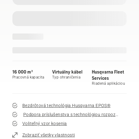
16 000 m²
Virtuálny kábel
Husqvarna Fleet
Pracovná kapacita
Typ ohraničenia
Services
Riadená aplikáciou
Bezdrôtová technológia Husqvarna EPOS®
Podpora príslušenstva s technológiou rozpoznávania s vy
Voliteľný vzor kosenia
Zobraziť všetky vlastnosti