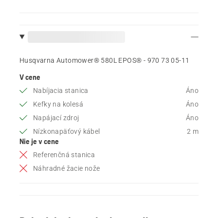
Husqvarna Automower® 580L EPOS® - 970 73 05‑11
V cene
Nabíjacia stanica
Áno
Kefky na kolesá
Áno
Napájací zdroj
Áno
Nízkonapäťový kábel
2 m
Nie je v cene
Referenčná stanica
Náhradné žacie nože