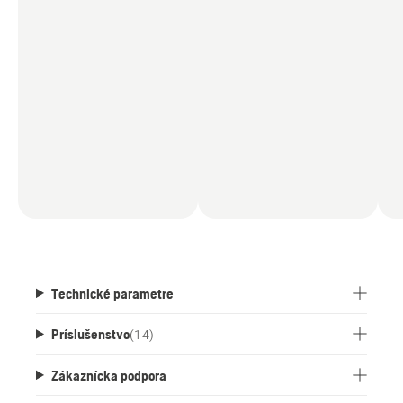
gumovými prvkami navrhnutými tak, aby
minimalizovali poškodenie pri priamych úderoch
golfovými loptičkami. Je tiež vybavený aktívnymi
kefami na kolesá na optimalizáciu trakcie.
Satelitné korekčné údaje sa prijímajú
prostredníctvom služby Husqvarna Cloud bez
dodatočných nákladov, pokiaľ je k dispozícii
nepretržité internetové pripojenie prostredníctvom
mobilnej siete. V oblastiach s obmedzeným
pokrytím mobilnou sieťou alebo tam, kde sa
vyžaduje najvyššia možná úroveň presnosti, sa
odporúča použitie referenčnej stanice EPOS®
RS5 alebo EPOS® RS 4G.
Technické parametre
Príslušenstvo
(
14
)
Zákaznícka podpora