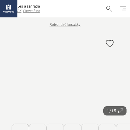
Les a záhrada
SK, Slovenčina
Robotické kosačky
1/15