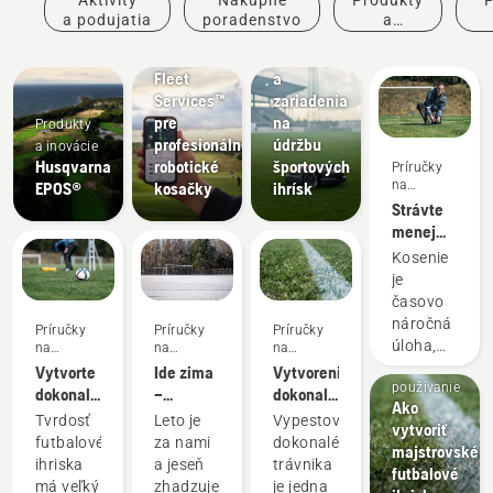
Produkty
Športové
a podujatia
poradenstvo
a
a inovácie
kluby
inovácie
po
Husqvarna
Kosačky
Fleet
a
Services™
zariadenia
pre
na
Produkty
profesionálne
údržbu
a inovácie
Husqvarna
robotické
športových
Príručky
na
EPOS®
kosačky
ihrísk
používanie
Strávte
menej
času
Kosenie
kosením
je
a sústreďte
časovo
sa na
náročná
Príručky
Príručky
Príručky
vylepšenie
Príručky
úloha,
na
na
na
ihriska
používanie
používanie
používanie
na
ktorá
Vytvorte
Ide zima
Vytvorenie
používanie
mnohým
dokonalé
–
dokonalej
Ako
správcom
podmienky
pripravte
hernej
Tvrdosť
Leto je
Vypestovanie
vytvoriť
trávnika
na rýchly
na ňu
plochy
futbalového
za nami
dokonalého
majstrovské
bráni v
a
svoje
ihriska
a jeseň
trávnika
futbalové
iných
zábavný
futbalové
má veľký
zhadzuje
je jedna