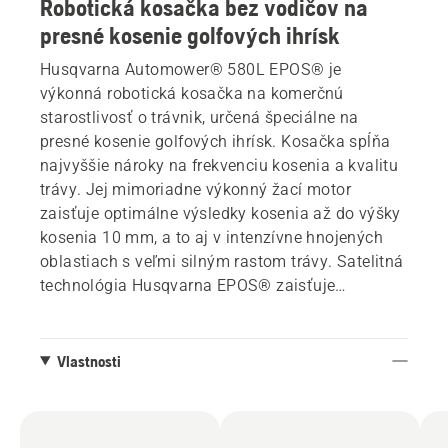
Robotická kosačka bez vodičov na
presné kosenie golfových ihrísk
Husqvarna Automower® 580L EPOS® je
výkonná robotická kosačka na komerčnú
starostlivosť o trávnik, určená špeciálne na
presné kosenie golfových ihrísk. Kosačka spĺňa
najvyššie nároky na frekvenciu kosenia a kvalitu
trávy. Jej mimoriadne výkonný žací motor
zaisťuje optimálne výsledky kosenia až do výšky
kosenia 10 mm, a to aj v intenzívne hnojených
oblastiach s veľmi silným rastom trávy. Satelitná
technológia Husqvarna EPOS® zaisťuje
inštaláciu bez vodičov, ktorá umožňuje
prispôsobiť si rôzne pracovné oblasti a nastaviť
dočasné zakázané zóny. Okrem toho systém
Vlastnosti
EPOS® uľahčuje hĺbkové prevzdušňovanie pôdy
a renováciu trávnika bez rizika prestojov. Na
zvýšenie odolnosti je tento model vybavený