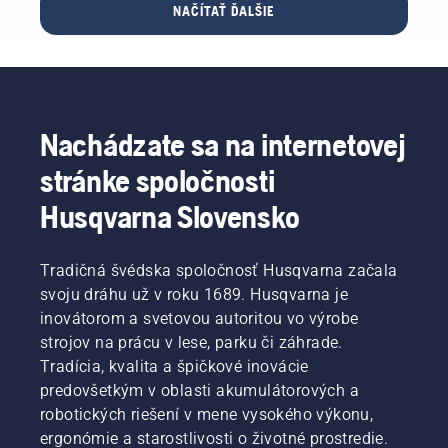
budete
o základné
prežil
možné?
NAČÍTAŤ ĎALŠIE
prácu za
vedieť,
tipy
nízku
Niektoré
vás.
kedy
o tom,
teplotu
odpovede
Mnohé
trávnik
ako sa
a bol na
sme
futbalové
potrebuje
hodnotia
teplejšie
hľadali u
kluby by
vodu
ihriská
počasie
jedného
tak
a koľko
na celom
pripravený
z
Nachádzate sa na internetovej
získali
jej
svete
v tom
najlepších
množstvo
potrebuje,
pred
najlepšom
v
stránke spoločnosti
cenného
ušetrí
majstrovskými
stave.
odbore.
času.
vám to
zápasmi.
Spolu
Husqvarna Slovensko
veľa
s hlavným
času
správcom
a peňazí
švédskeho
Tradičná švédska spoločnosť Husqvarna začala
a zbaví
národného
svoju dráhu už v roku 1689. Husqvarna je
vás to
štadióna
inovátorom a svetovou autoritou vo výrobe
množstva
Friends
strojov na prácu v lese, parku či záhrade.
problémov,
Arena
ktoré
Tradícia, kvalita a špičkové inovácie
Simeonom
môžu
Liljenbergom
predovšetkým v oblasti akumulátorových a
viesť
vám
robotických riešení v mene vysokého výkonu,
k zbytočným
predstavíme
ergonómie a starostlivosti o životné prostredie.
nákladom
tie