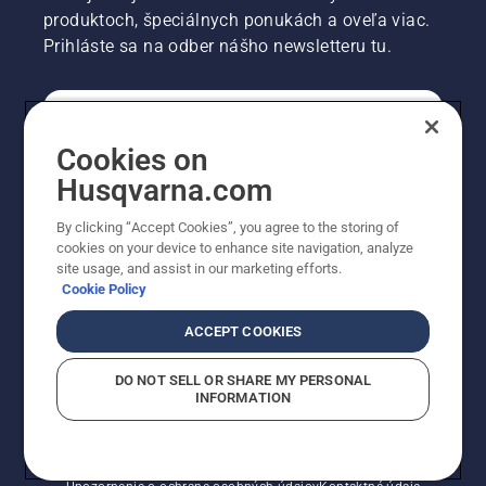
produktoch, špeciálnych ponukách a oveľa viac.
Prihláste sa na odber nášho newsletteru tu.
REGISTRÁCIA NA ODBER NEWSLETTERU
Cookies on
Husqvarna.com
PROFESIONÁLNE
By clicking “Accept Cookies”, you agree to the storing of
cookies on your device to enhance site navigation, analyze
site usage, and assist in our marketing efforts.
Cookie Policy
ACCEPT COOKIES
DO NOT SELL OR SHARE MY PERSONAL
INFORMATION
© Husqvarna AB (publ). Všetky práva vyhradené.
Zobrazené ceny sú odporúčané predajné ceny s DPH.
Zásady pre súbory cookie
Podmienky používania