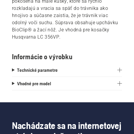
pokosená na malé kúsky, ktoré sa rýchlo
rozkladajú a vracia sa späť do trávnika ako
hnojivo a súčasne zaistia, že je trávnik viac
odolný voči suchu. Súprava obsahuje upchávku
BioClip® a žací nôž. Je vhodná pre kosačky
Husqvarna LC 356VP.
Informácie o výrobku
Technické parametre
Vhodné pre model
Nachádzate sa na internetovej