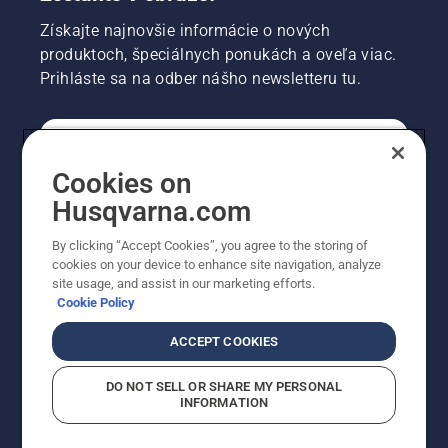
Získajte najnovšie informácie o nových
produktoch, špeciálnych ponukách a oveľa viac.
Prihláste sa na odber nášho newsletteru tu.
REGISTRÁCIA NA ODBER NEWSLETTERU
Cookies on
Husqvarna.com
PROFESIONÁLNE
By clicking “Accept Cookies”, you agree to the storing of
cookies on your device to enhance site navigation, analyze
site usage, and assist in our marketing efforts.
Cookie Policy
ACCEPT COOKIES
DO NOT SELL OR SHARE MY PERSONAL
INFORMATION
© Husqvarna AB (publ). Všetky práva vyhradené.