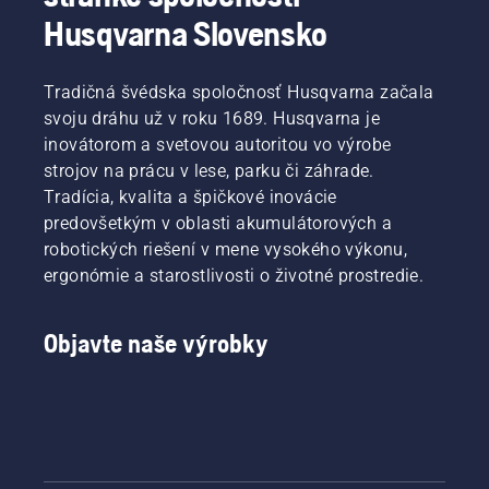
hustú
Husqvarna Slovensko
trávu s
ľahkosťou
a
Tradičná švédska spoločnosť Husqvarna začala
zabezpečí
rýchlejšie
svoju dráhu už v roku 1689. Husqvarna je
a
inovátorom a svetovou autoritou vo výrobe
účinnejšie
strojov na prácu v lese, parku či záhrade.
pokosenie.
Tradícia, kvalita a špičkové inovácie
Pozrite
predovšetkým v oblasti akumulátorových a
si toto
krátke
robotických riešení v mene vysokého výkonu,
video o
ergonómie a starostlivosti o životné prostredie.
ostrení a
údržbe
noža na
Objavte naše výrobky
trávu.