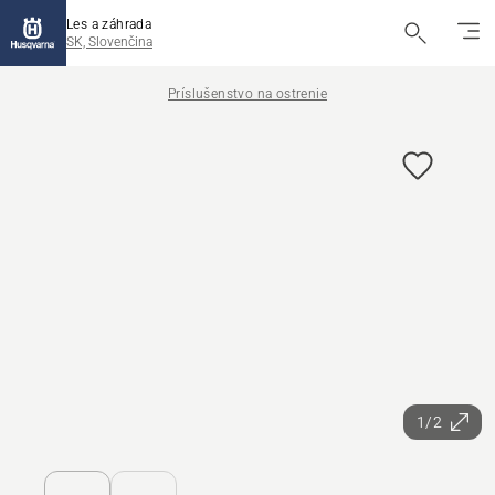
Les a záhrada
SK, Slovenčina
Príslušenstvo na ostrenie
1/2