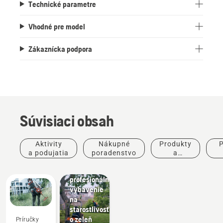
Technické parametre
Vhodné pre model
Zákaznícka podpora
Súvisiaci obsah
Terénne
úpravy
Nástroje
Aktivity
Nákupné
Produkty
P
na
a podujatia
poradenstvo
a
úpravu
inovácie
po
parkov,
profesionálne
vybavenie
na
starostlivosť
o zeleň
Príručky