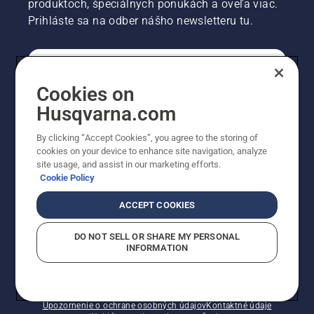
produktoch, špeciálnych ponukách a oveľa viac.
Prihláste sa na odber nášho newsletteru tu.
REGISTRÁCIA NA ODBER NEWSLETTERU
Cookies on
Husqvarna.com
PROFESIONÁLNE
By clicking “Accept Cookies”, you agree to the storing of
cookies on your device to enhance site navigation, analyze
site usage, and assist in our marketing efforts.
Cookie Policy
ACCEPT COOKIES
DO NOT SELL OR SHARE MY PERSONAL
INFORMATION
© Husqvarna AB (publ). Všetky práva vyhradené.
Zobrazené ceny sú odporúčané predajné ceny s DPH.
Zásady pre súbory cookie
Podmienky používania
Upozornenie o ochrane osobných údajov
Kontaktné údaje