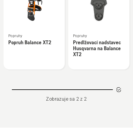
Zobraziť
Zobraziť
Popruhy
Popruhy
viac
viac
Popruh Balance XT2
Predlžovací nadstavec
podrobností
podrobností
Husqvarna na Balance
o
o
XT2
Popruh
Predlžovací
Balance
nadstavec
XT2
Husqvarna
na
Balance
XT2
Zobrazuje sa 2 z 2