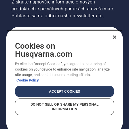
Získajte najnovšie informácie o nových
produktoch, špeciálnych ponukách a oveľa viac.
Prihláste sa na odber nášho newsletteru tu.
REGISTRÁCIA NA ODBER NEWSLETTERU
Cookies on
Husqvarna.com
PROFESIONÁLNE
By clicking “Accept Cookies”, you agree to the storing of
cookies on your device to enhance site navigation, analyze
site usage, and assist in our marketing efforts.
Cookie Policy
ACCEPT COOKIES
DO NOT SELL OR SHARE MY PERSONAL
INFORMATION
© Husqvarna AB (publ). Všetky práva vyhradené.
Zobrazené ceny sú odporúčané predajné ceny s DPH.
Zásady pre súbory cookie
Podmienky používania