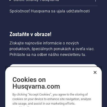
Spoločnosť Husqvarna sa ujala udržateľnosti
Zostaňte v obraze!
Získajte najnovšie informácie o nových
produktoch, špeciálnych ponukách a oveľa viac.
Prihláste sa na odber nášho newsletteru tu.
REGISTRÁCIA NA ODBER NEWSLETTERU
Cookies on
Husqvarna.com
PROFESIONÁLNE
By clicking “Accept Cookies”, you agree to the storing of
cookies on your device to enhance site navigation, analyze
site usage, and assist in our marketing efforts.