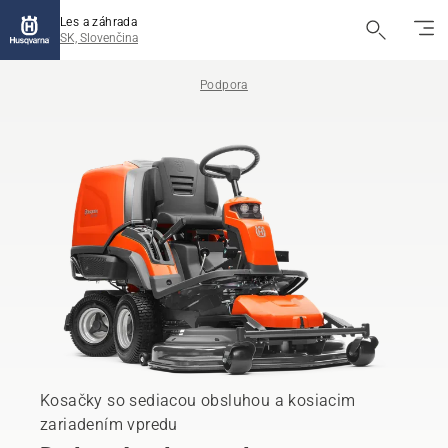
Les a záhrada
SK, Slovenčina
Podpora
Kosačky so sediacou obsluhou a kosiacim
zariadením vpredu