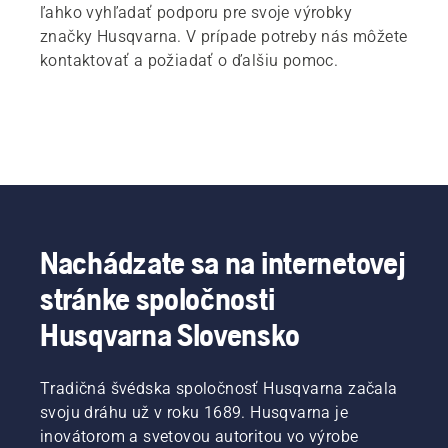
ľahko vyhľadať podporu pre svoje výrobky
značky Husqvarna. V prípade potreby nás môžete
kontaktovať a požiadať o ďalšiu pomoc.
Nachádzate sa na internetovej
stránke spoločnosti
Husqvarna Slovensko
Tradičná švédska spoločnosť Husqvarna začala
svoju dráhu už v roku 1689. Husqvarna je
inovátorom a svetovou autoritou vo výrobe