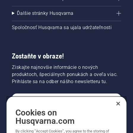
Ďalšie stránky Husqvarna
Spoločnosť Husqvarna sa ujala udržateľnosti
Zostaňte v obraze!
Získajte najnovšie informácie o nových
produktoch, špeciálnych ponukách a oveľa viac.
Prihláste sa na odber nášho newsletteru tu.
REGISTRÁCIA NA ODBER NEWSLETTERU
Cookies on
Husqvarna.com
PROFESIONÁLNE
By clicking “Accept Cookies”, you agree to the storing of