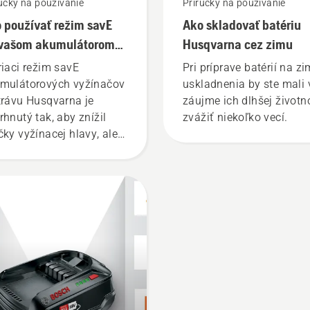
učky na používanie
Príručky na používanie
 používať režim savE
Ako skladovať batériu
 vašom akumulátorom
Husqvarna cez zimu
ínači trávy
riaci režim savE
Pri príprave batérií na z
mulátorových vyžínačov
uskladnenia by ste mali 
trávu Husqvarna je
záujme ich dlhšej životn
rhnutý tak, aby znížil
zvážiť niekoľko vecí.
čky vyžínacej hlavy, ale
oveň zachoval krútiaci
ent. To umožňuje šetriť
rž akumulátora počas
enia trávy. Jednoducho
ačte jedno tlačidlo na
mulátorovom vyžínači
apnete alebo vypnete
im savE.