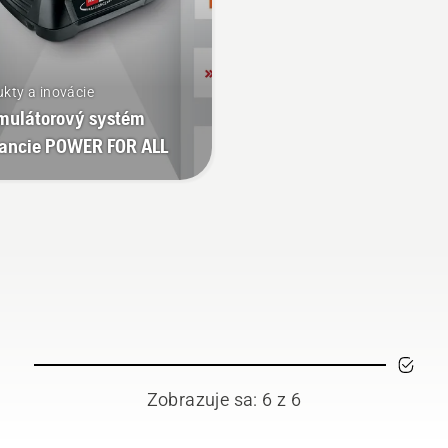
kty a inovácie
mulátorový systém
iancie POWER FOR ALL
Zobrazuje sa: 6 z 6