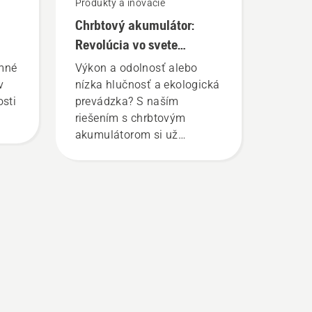
Produkty a inovácie
Chrbtový akumulátor:
Revolúcia vo svete
ručných akumulátorových
imné
Výkon a odolnosť alebo
nástrojov
v
nízka hlučnosť a ekologická
osti
prevádzka? S naším
riešením s chrbtovým
akumulátorom si už
nemusíte vyberať. „Toto
riešenie posúva rad
akumulátorových produktov
na úplne novú úroveň,“
hovorí Johan Svennung,
produktový manažér pre
oblasť elektrických,
akumulátorových ručných
zariadení spoločnosti
Husqvarna.