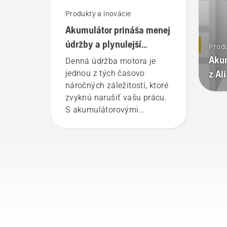
Produkty a inovácie
Akumulátor prináša menej
údržby a plynulejší
Produ
pracovný deň
Aku
Denná údržba motora je
z Al
jednou z tých časovo
náročných záležitostí, ktoré
zvyknú narušiť vašu prácu.
S akumulátorovými
výrobkami sa sa tieto
prestoje eliminujú.