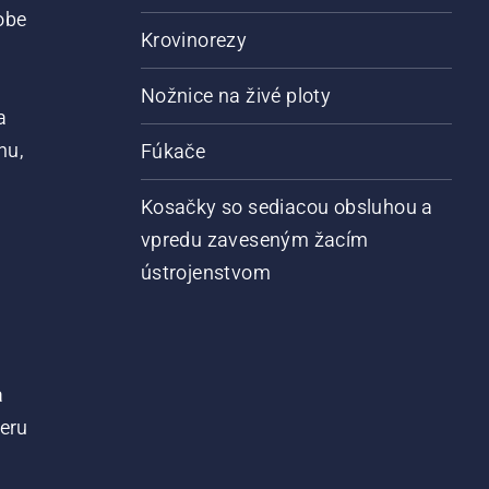
obe
Krovinorezy
Nožnice na živé ploty
a
nu,
Fúkače
Kosačky so sediacou obsluhou a
vpredu zaveseným žacím
ústrojenstvom
a
teru