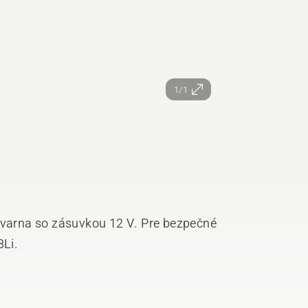
1/1
arna so zásuvkou 12 V. Pre bezpečné
BLi.