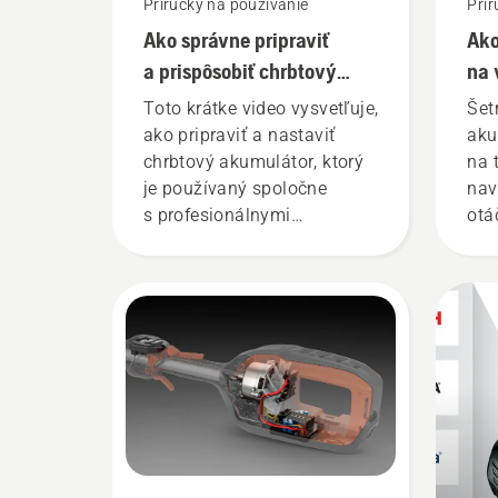
Príručky na používanie
Prír
Ako správne pripraviť
Ako
a prispôsobiť chrbtový
na
akumulátor
vyž
Toto krátke video vysvetľuje,
Šet
ako pripraviť a nastaviť
aku
chrbtový akumulátor, ktorý
na 
je používaný spoločne
nav
s profesionálnymi
otá
akumulátorovými
zár
výrobkami Husqvarna.
mom
Správne prispôsobený
výd
chrbtový akumulátor
kos
poskytuje lepšie pohodlie
stl
a znižuje únavu pri
aku
používaní, preto zvládnete
a z
pracovať bez prestávok
rež
dlhšie.