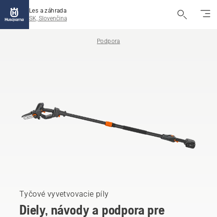
Les a záhrada
SK, Slovenčina
Podpora
Tyčové vyvetvovacie píly
Diely, návody a podpora pre