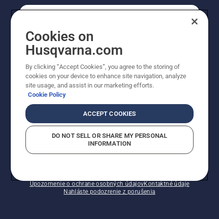
REGISTRÁCIA NA ODBER NEWSLETTERU
Cookies on
Husqvarna.com
PROFESIONÁLNE
By clicking “Accept Cookies”, you agree to the storing of
cookies on your device to enhance site navigation, analyze
site usage, and assist in our marketing efforts.
Cookie Policy
ACCEPT COOKIES
DO NOT SELL OR SHARE MY PERSONAL
INFORMATION
© Husqvarna AB (publ). Všetky práva vyhradené.
Zobrazené ceny sú odporúčané predajné ceny s DPH.
Zásady pre súbory cookie
Podmienky používania
Upozornenie o ochrane osobných údajov
Kontaktné údaje
Nahláste podozrenie z porušenia