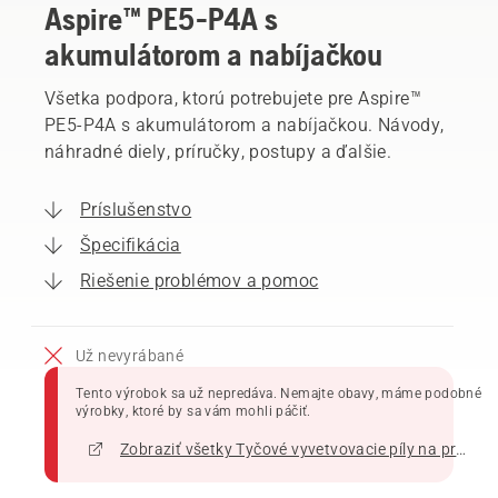
Aspire™ PE5-P4A s
akumulátorom a nabíjačkou
Všetka podpora, ktorú potrebujete pre Aspire™
PE5-P4A s akumulátorom a nabíjačkou. Návody,
náhradné diely, príručky, postupy a ďalšie.
Príslušenstvo
Špecifikácia
Riešenie problémov a pomoc
Už nevyrábané
Tento výrobok sa už nepredáva. Nemajte obavy, máme podobné
výrobky, ktoré by sa vám mohli páčiť.
Zobraziť všetky Tyčové vyvetvovacie píly na predaj