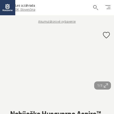
Les a záhrada
SK, Slovenčina
Akumulátorové vybavenie
1/3
Nabíjačka Husqvarna Aspire™