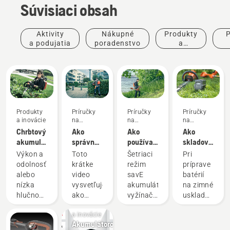
Súvisiaci obsah
Aktivity
Nákupné
Produkty
P
a podujatia
poradenstvo
a
inovácie
po
Produkty
Príručky
Príručky
Príručky
a inovácie
na
na
na
používanie
používanie
používanie
Chrbtový
Ako
Ako
Ako
akumulátor:
správne
používať
skladovať
Revolúcia
pripraviť
režim
batériu
Výkon a
Toto
Šetriaci
Pri
vo svete
a prispôsobiť
savE na
Husqvarna
odolnosť
krátke
režim
príprave
ručných
chrbtový
vašom
cez zimu
alebo
video
savE
batérií
akumulátorových
akumulátor
akumulátorom
nízka
vysvetľuje,
akumulátorových
na zimné
nástrojov
vyžínači
hlučnosť
ako
vyžínačov
uskladnenia
trávy
Produkty
a
pripraviť
na trávu
by ste
a inovácie
ekologická
a nastaviť
Husqvarna
mali v
Akumulátorový
prevádzka?
chrbtový
je
záujme