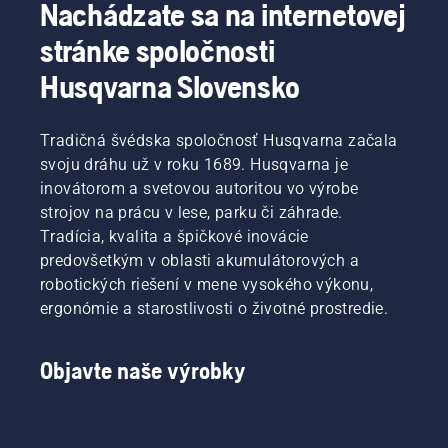
tieto
oblasť
bez
tlačidlo
Nachádzate sa na internetovej
prestoje
elektrických,
prestávok
na
stránke spoločnosti
eliminujú.
akumulátorových
dlhšie.
akumulátorovom
ručných
vyžínači
Husqvarna Slovensko
zariadení
a zapnete
spoločnosti
alebo
Husqvarna.
vypnete
Tradičná švédska spoločnosť Husqvarna začala
režim
svoju dráhu už v roku 1689. Husqvarna je
savE.
inovátorom a svetovou autoritou vo výrobe
strojov na prácu v lese, parku či záhrade.
Tradícia, kvalita a špičkové inovácie
predovšetkým v oblasti akumulátorových a
robotických riešení v mene vysokého výkonu,
ergonómie a starostlivosti o životné prostredie.
Objavte naše výrobky