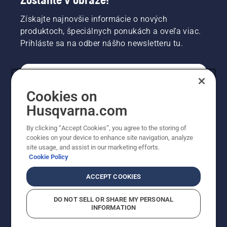
Získajte najnovšie informácie o nových
produktoch, špeciálnych ponukách a oveľa viac.
Prihláste sa na odber nášho newsletteru tu.
REGISTRÁCIA NA ODBER NEWSLETTERU
Cookies on
Husqvarna.com
PROFESIONÁLNE
By clicking “Accept Cookies”, you agree to the storing of
cookies on your device to enhance site navigation, analyze
site usage, and assist in our marketing efforts.
Cookie Policy
ACCEPT COOKIES
DO NOT SELL OR SHARE MY PERSONAL
INFORMATION
© Husqvarna AB (publ). Všetky práva vyhradené.