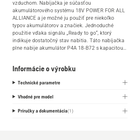
vzduchom. Nabíjačka je súčasťou
akumulátorového systému 18V POWER FOR ALL
ALLIANCE a je možné ju použiť pre niekoľko
typov akumulátorov a značiek. Jednoduché
použitie vďaka signálu „Ready to go“, ktorý
indikuje dostatočný stav nabitia. Táto nabíjačka
plne nabije akumulátor P4A 18-B72 s kapacitou
4Ah za 35 minút a akumulátor P4A 18-B108 s
kapacitou 6Ah za 62 minút.
Informácie o výrobku
Technické parametre
Vhodné pre model
Príručky a dokumentácia
(
1
)