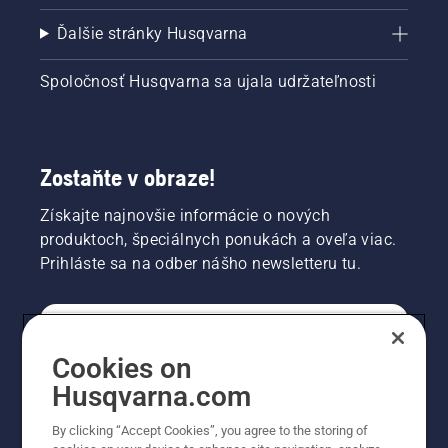
Ďalšie stránky Husqvarna
Spoločnosť Husqvarna sa ujala udržateľnosti
Zostaňte v obraze!
Získajte najnovšie informácie o nových
produktoch, špeciálnych ponukách a oveľa viac.
Prihláste sa na odber nášho newsletteru tu.
REGISTRÁCIA NA ODBER NEWSLETTERU
Cookies on
Husqvarna.com
PROFESIONÁLNE
By clicking “Accept Cookies”, you agree to the storing of