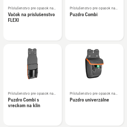
Zobraziť
Zobraziť
Príslušenstvo pre opasok na
Príslušenstvo pre opasok na
viac
viac
náradie
náradie
Vačok na príslušenstvo
Puzdro Combi
podrobností
podrobností
FLEXI
o
o
Vačok
Puzdro
na
Combi
príslušenstvo
FLEXI
Zobraziť
Zobraziť
Príslušenstvo pre opasok na
Príslušenstvo pre opasok na
viac
viac
náradie
náradie
Puzdro Combi s
Puzdro univerzálne
podrobností
podrobností
vreckom na klin
o
o
Puzdro
Puzdro
Combi
univerzálne