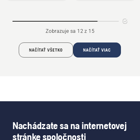
označovací
sekeru
sprej
/
lopatku
Zobrazuje sa 12 z 15
NAČÍTAŤ VŠETKO
NAČÍTAŤ VIAC
Nachádzate sa na internetovej
stránke spoločnosti