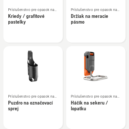
Zobraziť
Zobraziť
Príslušenstvo pre opasok na
Príslušenstvo pre opasok na
viac
viac
náradie
náradie
Kriedy / grafitové
Držiak na meracie
podrobností
podrobností
pastelky
pásmo
o
o
Kriedy
Držiak
/
na
grafitové
meracie
pastelky
pásmo
Zobraziť
Zobraziť
Príslušenstvo pre opasok na
Príslušenstvo pre opasok na
viac
viac
náradie
náradie
Puzdro na označovací
Háčik na sekeru /
podrobností
podrobností
sprej
lopatku
o
o
Puzdro
Háčik
na
na