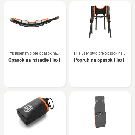
Všetky
výrobky
Zobraziť
Zobraziť
Príslušenstvo pre opasok na
Príslušenstvo pre opasok na
viac
viac
náradie
náradie
Opasok na náradie Flexi
Popruh na opasok Flexi
podrobností
podrobností
o
o
Opasok
Popruh
na
na
náradie
opasok
Flexi
Flexi