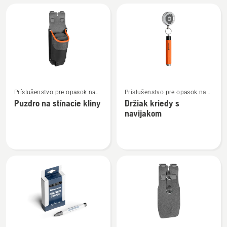
s
vreckom
na
klin
Zobraziť
Zobraziť
Príslušenstvo pre opasok na
Príslušenstvo pre opasok na
viac
viac
náradie
náradie
Puzdro na stínacie kliny
Držiak kriedy s
podrobností
podrobností
navijakom
o
o
Puzdro
Držiak
na
kriedy
stínacie
s
kliny
navijakom