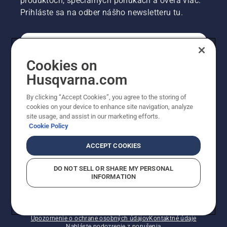
produktoch, špeciálnych ponukách a oveľa viac.
Prihláste sa na odber nášho newsletteru tu.
REGISTRÁCIA NA ODBER NEWSLETTERU
Cookies on
Husqvarna.com
PROFESIONÁLNE
By clicking “Accept Cookies”, you agree to the storing of
cookies on your device to enhance site navigation, analyze
site usage, and assist in our marketing efforts.
Cookie Policy
ACCEPT COOKIES
DO NOT SELL OR SHARE MY PERSONAL
INFORMATION
© Husqvarna AB (publ). Všetky práva vyhradené.
Zobrazené ceny sú odporúčané predajné ceny s DPH.
Zásady pre súbory cookie
Podmienky používania
Upozornenie o ochrane osobných údajov
Kontaktné údaje
Nahláste podozrenie z porušenia