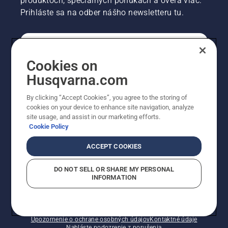
produktoch, špeciálnych ponukách a oveľa viac.
Prihláste sa na odber nášho newsletteru tu.
REGISTRÁCIA NA ODBER NEWSLETTERU
Cookies on
Husqvarna.com
PROFESIONÁLNE
By clicking “Accept Cookies”, you agree to the storing of
cookies on your device to enhance site navigation, analyze
site usage, and assist in our marketing efforts.
Cookie Policy
ACCEPT COOKIES
DO NOT SELL OR SHARE MY PERSONAL
INFORMATION
© Husqvarna AB (publ). Všetky práva vyhradené.
Zobrazené ceny sú odporúčané predajné ceny s DPH.
Zásady pre súbory cookie
Podmienky používania
Upozornenie o ochrane osobných údajov
Kontaktné údaje
Nahláste podozrenie z porušenia