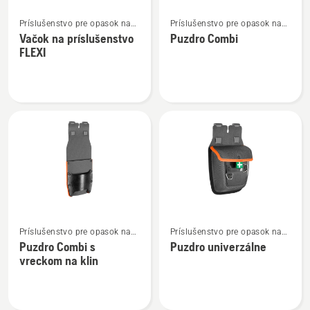
Zobraziť
Zobraziť
Príslušenstvo pre opasok na
Príslušenstvo pre opasok na
viac
viac
náradie
náradie
Vačok na príslušenstvo
Puzdro Combi
podrobností
podrobností
FLEXI
o
o
Vačok
Puzdro
na
Combi
príslušenstvo
FLEXI
Zobraziť
Zobraziť
Príslušenstvo pre opasok na
Príslušenstvo pre opasok na
viac
viac
náradie
náradie
Puzdro Combi s
Puzdro univerzálne
podrobností
podrobností
vreckom na klin
o
o
Puzdro
Puzdro
Combi
univerzálne