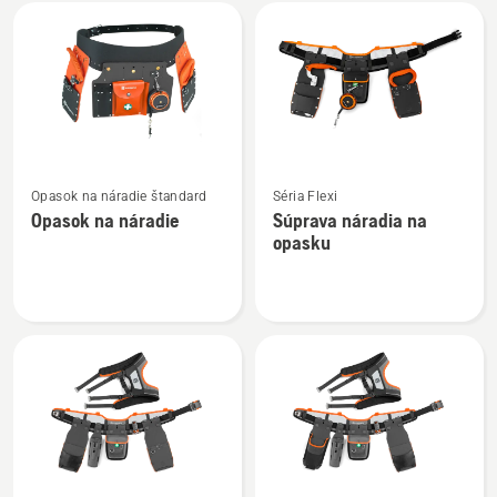
Všetky
výrobky
Zobraziť
Zobraziť
Opasok na náradie štandard
Séria Flexi
viac
viac
Opasok na náradie
Súprava náradia na
podrobností
podrobností
opasku
o
o
Opasok
Súprava
na
náradia
náradie
na
opasku