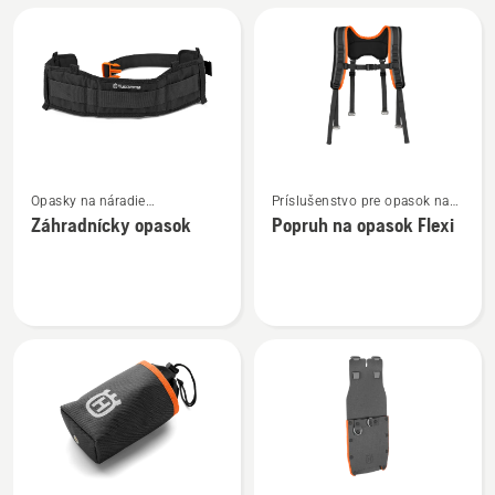
náradie
náradie
Flexi
Flexi
s
háčikom
Zobraziť
Zobraziť
Opasky na náradie
Príslušenstvo pre opasok na
viac
viac
a príslušenstvo
náradie
Záhradnícky opasok
Popruh na opasok Flexi
podrobností
podrobností
o
o
Záhradnícky
Popruh
opasok
na
opasok
Flexi