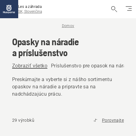
Les a záhrada
SK, Slovenčina
Domov
Opasky na náradie
a príslušenstvo
Zobraziť všetko
Príslušenstvo pre opasok na náradie
Preskúmajte a vyberte si z nášho sortimentu
opaskov na náradie a pripravte sa na
nadchádzajúcu prácu.
29 výrobků
Porovnajte