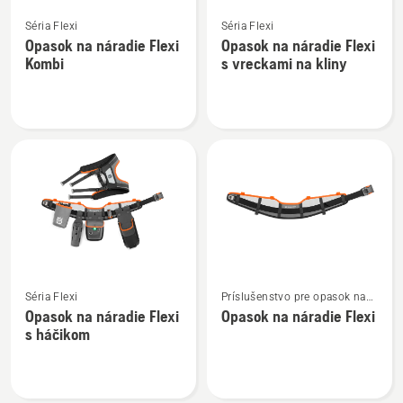
Zobraziť
Zobraziť
Séria Flexi
Séria Flexi
viac
viac
Opasok na náradie Flexi
Opasok na náradie Flexi
podrobností
podrobností
Kombi
s vreckami na kliny
o
o
Opasok
Opasok
na
na
náradie
náradie
Flexi
Flexi
Kombi
s
vreckami
na
kliny
Zobraziť
Zobraziť
Séria Flexi
Príslušenstvo pre opasok na
viac
viac
náradie
Opasok na náradie Flexi
Opasok na náradie Flexi
podrobností
podrobností
s háčikom
o
o
Opasok
Opasok
na
na