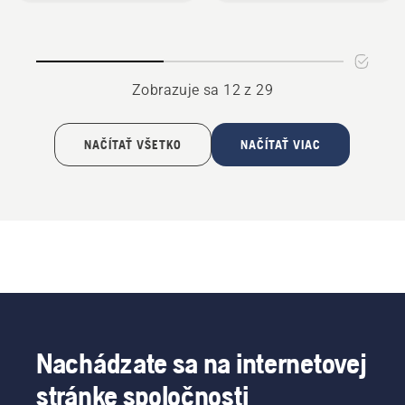
s
vreckom
na
klin
Zobrazuje sa 12 z 29
NAČÍTAŤ VŠETKO
NAČÍTAŤ VIAC
Nachádzate sa na internetovej
stránke spoločnosti