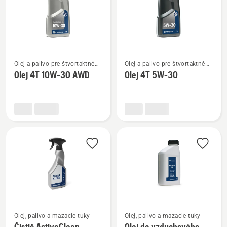
Zobraziť
Zobraziť
Olej a palivo pre štvortaktné
Olej a palivo pre štvortaktné
viac
viac
motory
motory
Olej 4T 10W-30 AWD
Olej 4T 5W-30
podrobností
podrobností
o
o
Olej
Olej
4T
4T
10W-
5W-
30 AWD
30
Zobraziť
Zobraziť
Olej, palivo a mazacie tuky
Olej, palivo a mazacie tuky
viac
viac
Čistič ActiveClean
Olej do vzduchového