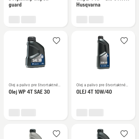
podrobností
podrobností
guard
Husqvarna
o
o
Dvojtaktný
Olej
olej
2-
Oil
T
guard
XP®
BIO
SYNTH
Husqvarna
Zobraziť
Zobraziť
Olej a palivo pre štvortaktné
Olej a palivo pre štvortaktné
viac
viac
motory
motory
Olej WP 4T SAE 30
OLEJ 4T 10W/40
podrobností
podrobností
o
o
Olej
OLEJ
WP 4T
4T
SAE 30
10W/40