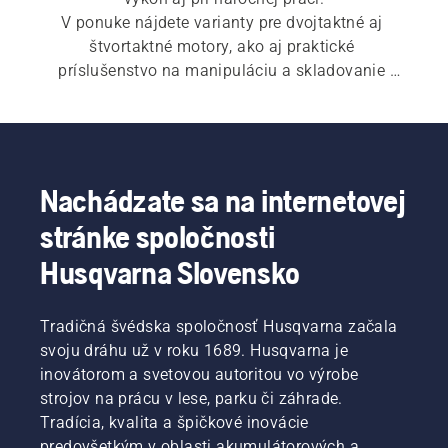
V ponuke nájdete varianty pre dvojtaktné aj 
štvortaktné motory, ako aj praktické 
príslušenstvo na manipuláciu a skladovanie 
paliva.
Nachádzate sa na internetovej
stránke spoločnosti
Husqvarna Slovensko
Tradičná švédska spoločnosť Husqvarna začala
svoju dráhu už v roku 1689. Husqvarna je
inovátorom a svetovou autoritou vo výrobe
strojov na prácu v lese, parku či záhrade.
Tradícia, kvalita a špičkové inovácie
predovšetkým v oblasti akumulátorových a