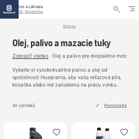
Les a záhrada
SK, Slovenčina
Domov
Olej, palivo a mazacie tuky
Zobraziť všetko
Olej a palivo pre dvojtaktné motory
O
Vyberte si vysokokvalitné palivo a olej od
spoločnosti Husqvarna, aby vaša reťazová píla,
kosačka alebo iné zariadenia na prácu vonku
fungovali bez problémov.
30 výrobků
Porovnajte
Všetky
výrobky