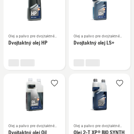
Zobraziť
Zobraziť
Olej a palivo pre dvojtaktné
Olej a palivo pre dvojtaktné
viac
viac
motory
motory
Dvojtaktný olej HP
Dvojtaktný olej LS+
podrobností
podrobností
o
o
Dvojtaktný
Dvojtaktný
olej
olej
HP
LS+
Zobraziť
Zobraziť
Olej a palivo pre dvojtaktné
Olej a palivo pre dvojtaktné
viac
viac
motory
motory
Dvojtaktný olej Oil
Olej 2-T XP® BIO SYNTH