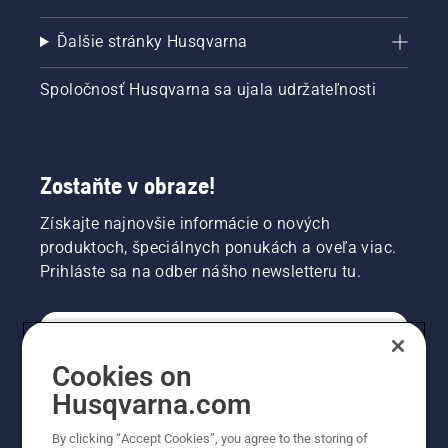
Ďalšie stránky Husqvarna
Spoločnosť Husqvarna sa ujala udržateľnosti
Zostaňte v obraze!
Získajte najnovšie informácie o nových
produktoch, špeciálnych ponukách a oveľa viac.
Prihláste sa na odber nášho newsletteru tu.
REGISTRÁCIA NA ODBER NEWSLETTERU
Cookies on
Husqvarna.com
PROFESIONÁLNE
By clicking “Accept Cookies”, you agree to the storing of