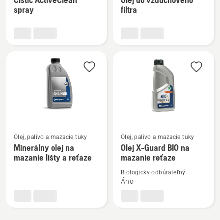
podrobností
podrobností
spray
filtra
o
o
Čistič
Olej
ActiveClean
do
spray
vzduchového
filtra
Zobraziť
Zobraziť
Olej, palivo a mazacie tuky
Olej, palivo a mazacie tuky
viac
viac
Minerálny olej na
Olej X-Guard BIO na
mazanie lišty a reťaze
mazanie reťaze
podrobností
podrobností
o
o
Biologicky odbúrateľný
Minerálny
Olej
Áno
olej
X-
na
Guard
mazanie
BIO