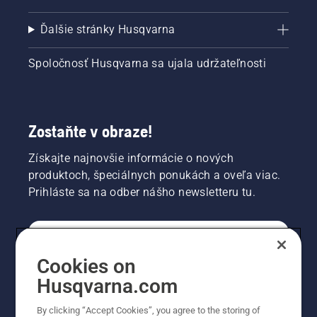
Ďalšie stránky Husqvarna
Spoločnosť Husqvarna sa ujala udržateľnosti
Zostaňte v obraze!
Získajte najnovšie informácie o nových
produktoch, špeciálnych ponukách a oveľa viac.
Prihláste sa na odber nášho newsletteru tu.
REGISTRÁCIA NA ODBER NEWSLETTERU
Cookies on
Husqvarna.com
PROFESIONÁLNE
By clicking “Accept Cookies”, you agree to the storing of