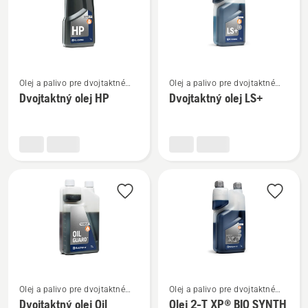
Zobraziť
Zobraziť
Olej a palivo pre dvojtaktné
Olej a palivo pre dvojtaktné
viac
viac
motory
motory
Dvojtaktný olej HP
Dvojtaktný olej LS+
podrobností
podrobností
o
o
Dvojtaktný
Dvojtaktný
olej
olej
HP
LS+
Zobraziť
Zobraziť
Olej a palivo pre dvojtaktné
Olej a palivo pre dvojtaktné
viac
viac
motory
motory
Dvojtaktný olej Oil
Olej 2-T XP® BIO SYNTH