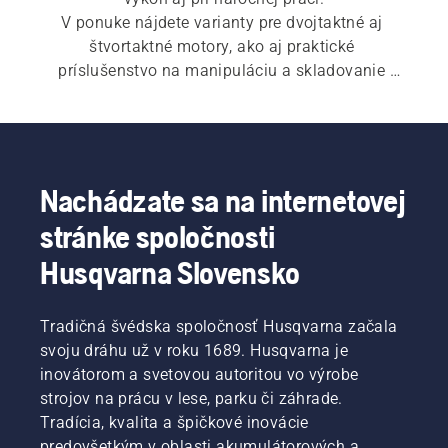
V ponuke nájdete varianty pre dvojtaktné aj 
štvortaktné motory, ako aj praktické 
príslušenstvo na manipuláciu a skladovanie 
paliva.
Nachádzate sa na internetovej
stránke spoločnosti
Husqvarna Slovensko
Tradičná švédska spoločnosť Husqvarna začala
svoju dráhu už v roku 1689. Husqvarna je
inovátorom a svetovou autoritou vo výrobe
strojov na prácu v lese, parku či záhrade.
Tradícia, kvalita a špičkové inovácie
predovšetkým v oblasti akumulátorových a