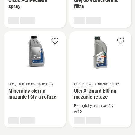
podrobností
podrobností
spray
filtra
o
o
Čistič
Olej
ActiveClean
do
spray
vzduchového
filtra
Zobraziť
Zobraziť
Olej, palivo a mazacie tuky
Olej, palivo a mazacie tuky
viac
viac
Minerálny olej na
Olej X-Guard BIO na
mazanie lišty a reťaze
mazanie reťaze
podrobností
podrobností
o
o
Biologicky odbúrateľný
Minerálny
Olej
Áno
olej
X-
na
Guard
mazanie
BIO