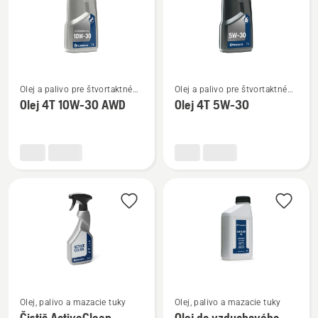
Zobraziť
Zobraziť
Olej a palivo pre štvortaktné
Olej a palivo pre štvortaktné
viac
viac
motory
motory
Olej 4T 10W-30 AWD
Olej 4T 5W-30
podrobností
podrobností
o
o
Olej
Olej
4T
4T
10W-
5W-
30 AWD
30
Zobraziť
Zobraziť
Olej, palivo a mazacie tuky
Olej, palivo a mazacie tuky
viac
viac
Čistič ActiveClean
Olej do vzduchového