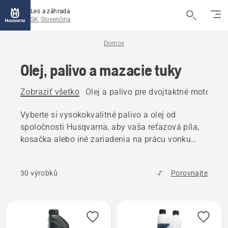
Les a záhrada
SK, Slovenčina
Domov
Olej, palivo a mazacie tuky
Zobraziť všetko
Olej a palivo pre dvojtaktné motory
O
Vyberte si vysokokvalitné palivo a olej od
spoločnosti Husqvarna, aby vaša reťazová píla,
kosačka alebo iné zariadenia na prácu vonku
fungovali bez problémov.
30 výrobků
Porovnajte
Všetky
výrobky