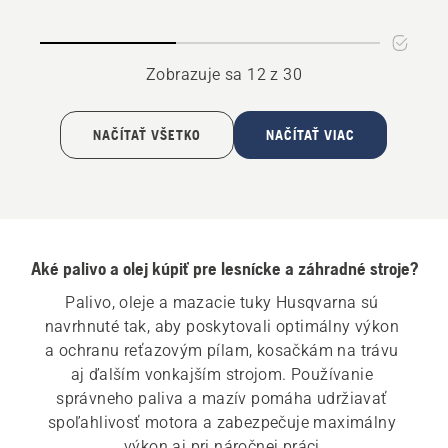
lišty
na
a
mazanie
reťaze
reťaze
Zobrazuje sa 12 z 30
NAČÍTAŤ VŠETKO
NAČÍTAŤ VIAC
Aké palivo a olej kúpiť pre lesnícke a záhradné stroje?
Palivo, oleje a mazacie tuky Husqvarna sú 
navrhnuté tak, aby poskytovali optimálny výkon 
a ochranu reťazovým pílam, kosačkám na trávu 
aj ďalším vonkajším strojom. Používanie 
správneho paliva a mazív pomáha udržiavať 
spoľahlivosť motora a zabezpečuje maximálny 
výkon aj pri náročnej práci.
