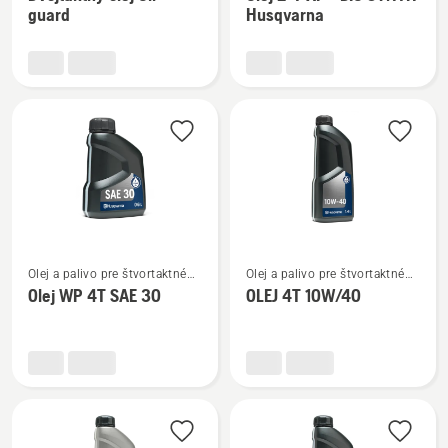
podrobností
podrobností
guard
Husqvarna
o
o
Dvojtaktný
Olej
olej
2-
Oil
T
guard
XP®
BIO
SYNTH
Husqvarna
Zobraziť
Zobraziť
Olej a palivo pre štvortaktné
Olej a palivo pre štvortaktné
viac
viac
motory
motory
Olej WP 4T SAE 30
OLEJ 4T 10W/40
podrobností
podrobností
o
o
Olej
OLEJ
WP 4T
4T
SAE 30
10W/40