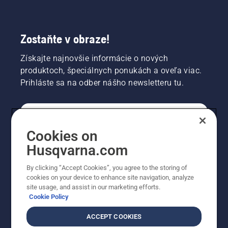
Zostaňte v obraze!
Získajte najnovšie informácie o nových
produktoch, špeciálnych ponukách a oveľa viac.
Prihláste sa na odber nášho newsletteru tu.
REGISTRÁCIA NA ODBER NEWSLETTERU
Cookies on
Husqvarna.com
PROFESIONÁLNE
By clicking “Accept Cookies”, you agree to the storing of
cookies on your device to enhance site navigation, analyze
site usage, and assist in our marketing efforts.
Cookie Policy
ACCEPT COOKIES