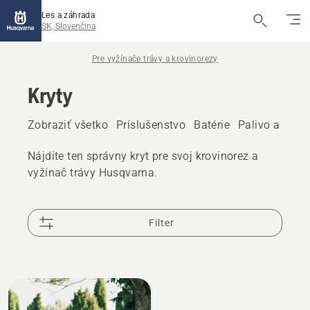
Les a záhrada
SK, Slovenčina
Pre vyžínače trávy a krovinorezy
Kryty
Zobraziť všetko
Príslušenstvo
Batérie
Palivo a olej
Nájdite ten správny kryt pre svoj krovinorez a
vyžínač trávy Husqvarna.
Filter
Všetky
výrobky