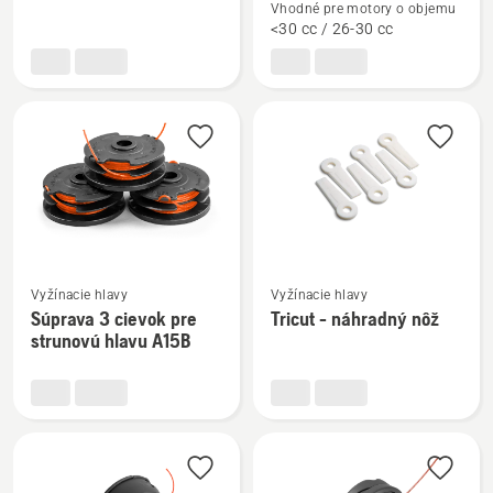
o
o
Vhodné pre motory o objemu
Cievka
Strunová
<30 cc / 26-30 cc
so
hlava
strunou
R25
a
-
krytom
Rapid
A15B
Replace
Zobraziť
Zobraziť
Vyžínacie hlavy
Vyžínacie hlavy
viac
viac
Súprava 3 cievok pre
Tricut - náhradný nôž
podrobností
podrobností
strunovú hlavu A15B
o
o
Súprava
Tricut
3
-
cievok
náhradný
pre
nôž
strunovú