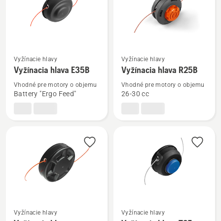
hlavu
A15B
Zobraziť
Zobraziť
Vyžínacie hlavy
Vyžínacie hlavy
viac
viac
Vyžínacia hlava E35B
Vyžínacia hlava R25B
podrobností
podrobností
Vhodné pre motory o objemu
Vhodné pre motory o objemu
o
o
Battery "Ergo Feed"
26-30 cc
Vyžínacia
Vyžínacia
hlava
hlava
E35B
R25B
Vyžínacie hlavy
Vyžínacie hlavy
Zobraziť
Zobraziť