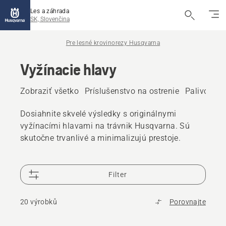
Les a záhrada
SK, Slovenčina
Pre lesné krovinorezy Husqvarna
Vyžínacie hlavy
Zobraziť všetko
Príslušenstvo na ostrenie
Palivo a ol
Dosiahnite skvelé výsledky s originálnymi
vyžínacími hlavami na trávnik Husqvarna. Sú
skutočne trvanlivé a minimalizujú prestoje.
Filter
20 výrobků
Porovnajte