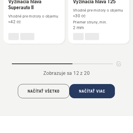
Vyžínacia hlava
Vyžínacia hlava T25
viac
viac
Superauto II
podrobností
podrobností
Vhodné pre motory o objemu
<30 cc
Vhodné pre motory o objemu
o
o
<42 cc
Priemer struny, min.
Vyžínacia
Vyžínacia
2 mm
hlava
hlava
Superauto
T25
II
Zobrazuje sa 12 z 20
NAČÍTAŤ VŠETKO
NAČÍTAŤ VIAC