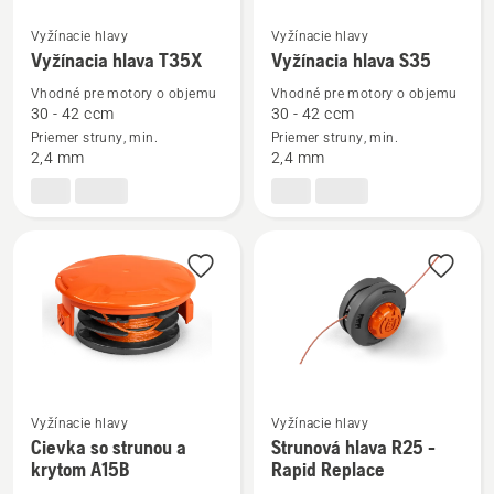
Vyžínacie hlavy
Vyžínacie hlavy
Zobraziť
Zobraziť
Vyžínacia hlava T35X
Vyžínacia hlava S35
viac
viac
podrobností
podrobností
Vhodné pre motory o objemu
Vhodné pre motory o objemu
30 - 42 ccm
30 - 42 ccm
o
o
Priemer struny, min.
Priemer struny, min.
Vyžínacia
Vyžínacia
2,4 mm
2,4 mm
hlava
hlava
T35X
S35
Zobraziť
Zobraziť
Vyžínacie hlavy
Vyžínacie hlavy
viac
viac
Cievka so strunou a
Strunová hlava R25 -
krytom A15B
Rapid Replace
podrobností
podrobností