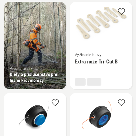
Všetky
výrobky
Zobraziť
Vyžínacie hlavy
viac
Extra nože Tri-Cut B
podrobností
Prečítajte si viac
o
Diely a príslušenstvo pre
Extra
lesné krovinorezy
nože
Tri-
Cut
B