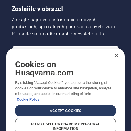
Zostaňte v obraze!
Získajte najnovšie informácie o nových
produktoch, špeciálnych ponukách a oveľa viac.
Prihláste sa na odber nášho newsletteru tu.
REGISTRÁCIA NA ODBER NEWSLETTERU
Cookies on
Husqvarna.com
PROFESIONÁLNE
By clicking “Accept Cookies”, you agree to the storing of
cookies on your device to enhance site navigation, analyze
site usage, and assist in our marketing efforts.
Cookie Policy
ACCEPT COOKIES
DO NOT SELL OR SHARE MY PERSONAL
INFORMATION