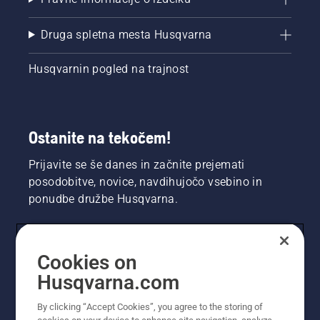
Druga spletna mesta Husqvarna
Husqvarnin pogled na trajnost
Ostanite na tekočem!
Prijavite se še danes in začnite prejemati
posodobitve, novice, navdihujočo vsebino in
ponudbe družbe Husqvarna.
UPORABNIK
Cookies on
Husqvarna.com
PROFESIONALNI UPORABNIK
By clicking “Accept Cookies”, you agree to the storing of