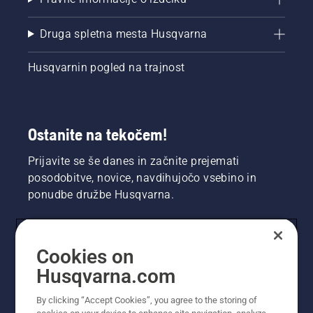
Druga spletna mesta Husqvarna
Husqvarnin pogled na trajnost
Ostanite na tekočem!
Prijavite se še danes in začnite prejemati
posodobitve, novice, navdihujočo vsebino in
ponudbe družbe Husqvarna.
UPORABNIK
Cookies on
Husqvarna.com
PROFESIONALNI UPORABNIK
By clicking “Accept Cookies”, you agree to the storing of