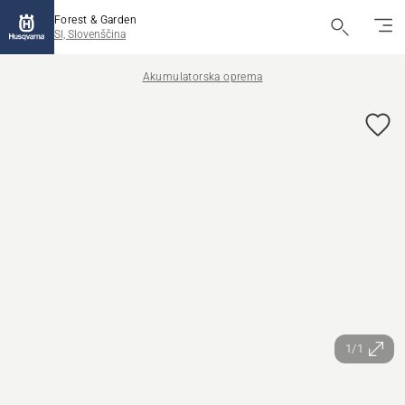
Forest & Garden
SI, Slovenščina
Akumulatorska oprema
1/1