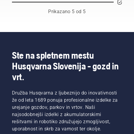
"S tem
vaših
plinu, ne
izdelki
smo
baterij.
da bi pri
Husqvarna.
Prikazano 5 od 5
linijo
tem
S
baterijskih
znižal
pravilno
izdelkov
navor.
nameščeno
dvignili
Uporabnik
nahrbtno
na
tako
baterijo
povsem
ohranja
bo delo
novo
zmogljivost
udobnejše
Ste na spletnem mestu
raven,"
baterije
in manj
pove
med
naporno,
Husqvarna Slovenija - gozd in
Johan
nezahtevno
zato
Svennung,
košnjo
boste
vrt.
produktni
trave.
lahko
vodja
Način
delali
oddelka
varčevanja
dlje in
Družba Husqvarna z ljubeznijo do inovativnosti
za
savE
brez
že od leta 1689 ponuja profesionalne izdelke za
električno
preprosto
premorov.
urejanje gozdov, parkov in vrtov. Naši
in
vklopite
najsodobnejši izdelki z akumulatorskimi
baterijsko
in
ročno
rešitvami in robotiko združujejo zmogljivost,
izklopite
orodje v
s
uporabnost in skrb za varnost ter okolje.
družbi
pritiskom