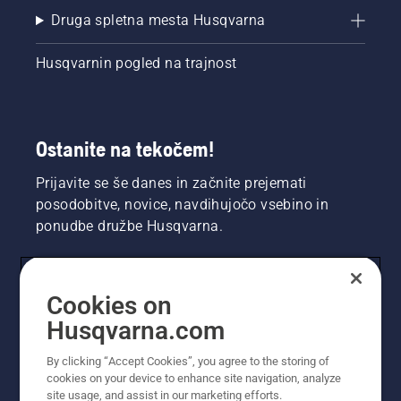
Druga spletna mesta Husqvarna
Husqvarnin pogled na trajnost
Ostanite na tekočem!
Prijavite se še danes in začnite prejemati
posodobitve, novice, navdihujočo vsebino in
ponudbe družbe Husqvarna.
UPORABNIK
Cookies on
Husqvarna.com
PROFESIONALNI UPORABNIK
By clicking “Accept Cookies”, you agree to the storing of
cookies on your device to enhance site navigation, analyze
site usage, and assist in our marketing efforts.