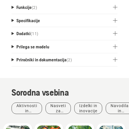
Funkcije
(
2
)
Specifikacije
Dodatki
(
11
)
Prilega se modelu
Priročniki in dokumentacija
(
2
)
Sorodna vsebina
Aktivnosti
Nasveti
Izdelki in
Navodila
in
za
inovacije
in
dogodki
nakup
vodniki