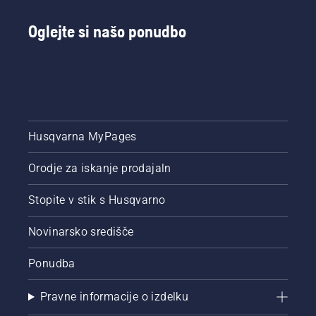
Husqvarna.
gumba
na
Oglejte si našo ponudbo
baterijskem
obrezovalniku.
Husqvarna MyPages
Orodje za iskanje prodajaln
Stopite v stik s Husqvarno
Novinarsko središče
Ponudba
Pravne informacije o izdelku