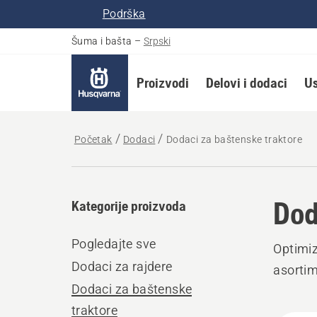
Podrška
Šuma i bašta
–
Srpski
Proizvodi
Delovi i dodaci
Us
Početak
Dodaci
Dodaci za baštenske traktore
Dod
Kategorije proizvoda
Pogledajte sve
Optimiz
Dodaci za rajdere
asortim
Dodaci za baštenske
traktore