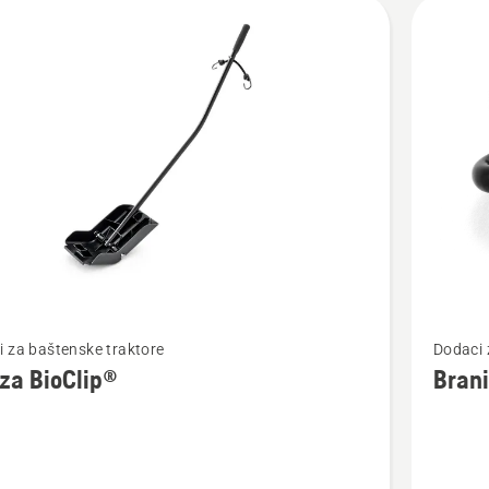
jte
vode
jte
Pogledaj
 za baštenske traktore
Dodaci 
više
za BioClip®
Bran
detalja
o
Branik