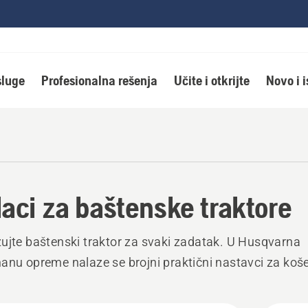
luge
Profesionalna rešenja
Učite i otkrijte
Novo i 
aci za baštenske traktore
ujte baštenski traktor za svaki zadatak. U Husqvarna
anu opreme nalaze se brojni praktični nastavci za koše