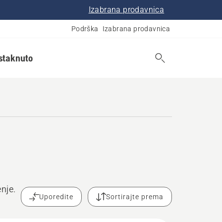
Izabrana prodavnica
Podrška
Izabrana prodavnica
istaknuto
nje.
Uporedite
Sortirajte prema