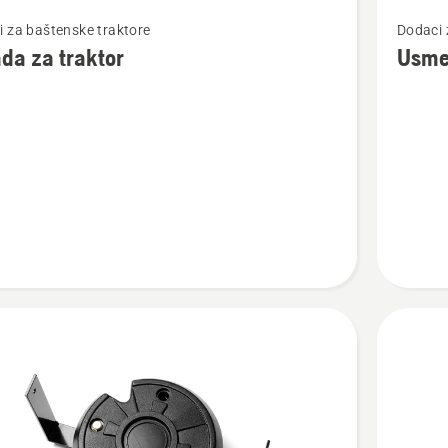
jte
Pogledaj
 za baštenske traktore
Dodaci 
više
da za traktor
Usme
detalja
o
Usmeriv