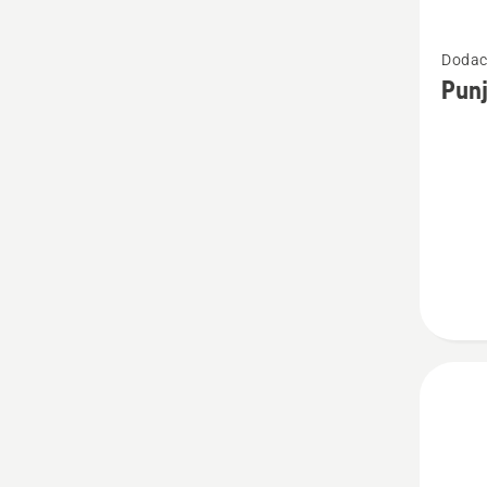
Pogleda
Dodac
više
Punj
detalja
o
Punjač
litijum
akumul