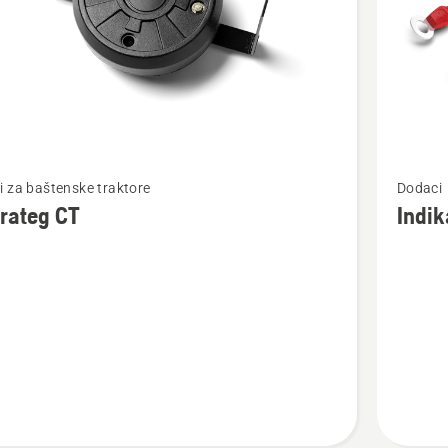
jte
Pogledaj
 za baštenske traktore
Dodaci
više
rateg CT
Indik
detalja
o
teg
Indikato
napunjen
akumula