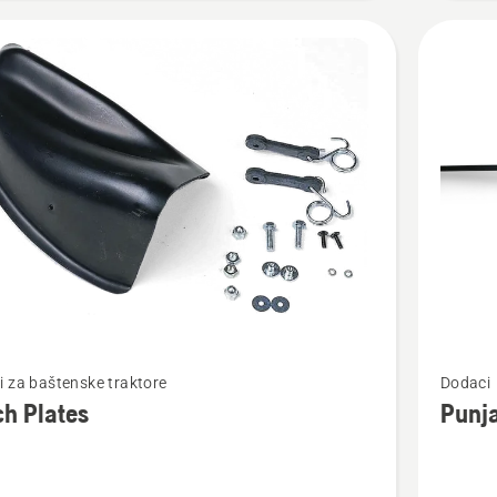
jte
Pogledaj
 za baštenske traktore
Dodaci
više
h Plates
Punj
detalja
o
Punjač