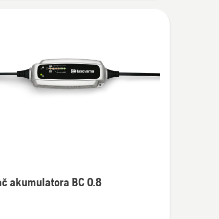
te
ač akumulatora BC 0.8