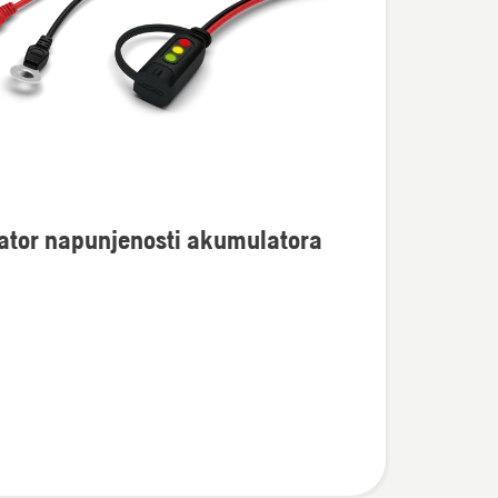
te
ator napunjenosti akumulatora
r
osti
tora