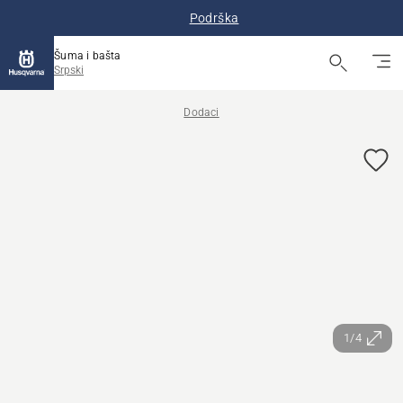
Podrška
Šuma i bašta
Srpski
Dodaci
1/4