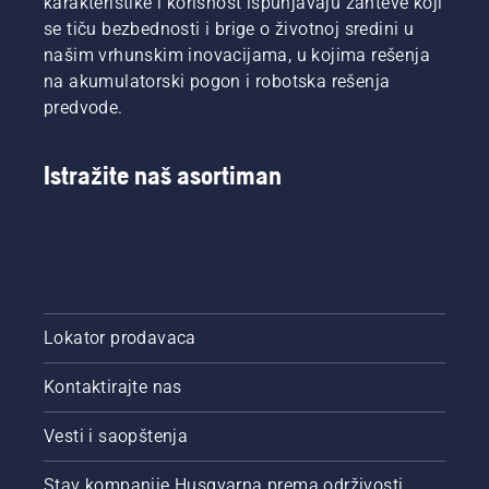
karakteristike i korisnost ispunjavaju zahteve koji
se tiču bezbednosti i brige o životnoj sredini u
našim vrhunskim inovacijama, u kojima rešenja
na akumulatorski pogon i robotska rešenja
predvode.
Istražite naš asortiman
Lokator prodavaca
Kontaktirajte nas
Vesti i saopštenja
Stav kompanije Husqvarna prema održivosti