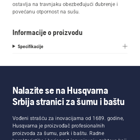
ostavlja na travnjaku obezbeđujući đubrenje i
povećanu otpornost na sušu.
Informacije o proizvodu
Specifikacije
Nalazite se na Husqvarna
Srbija stranici za šumu i baštu
Vođeni strašću za inovacijama od 1689. godine,
Husqvarna je proizvođač profesionalnih
proizvoda za šumu, park i baštu. Radne