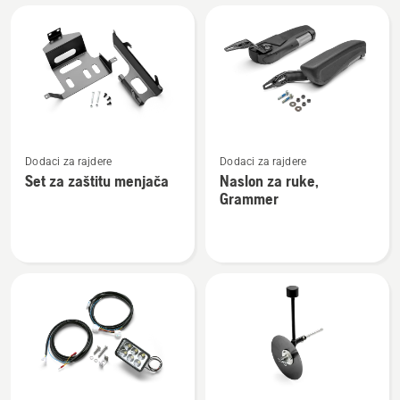
Učitajte
sve
proizvode
Pogledajte
Pogledajte
Dodaci za rajdere
Dodaci za rajdere
više
više
Set za zaštitu menjača
Naslon za ruke,
detalja
detalja
Grammer
o
o
Set
Naslon
za
za
zaštitu
ruke,
menjača
Grammer