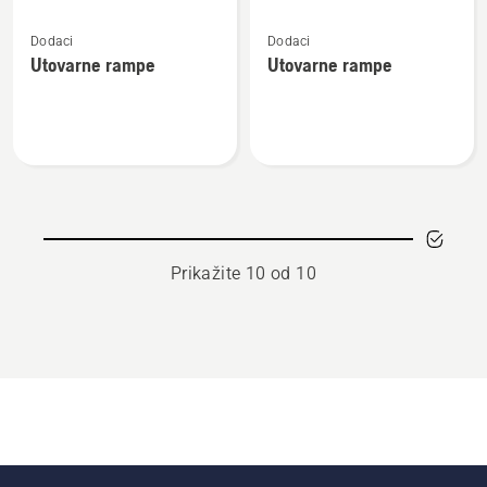
Pogledajte
Pogledajte
Dodaci
Dodaci
više
više
Utovarne rampe
Utovarne rampe
detalja
detalja
o
o
Utovarne
Utovarne
rampe
rampe
Prikažite 10 od 10