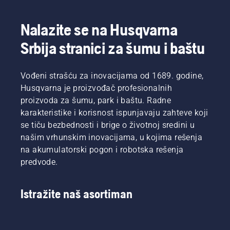
Nalazite se na Husqvarna
Srbija stranici za šumu i baštu
Vođeni strašću za inovacijama od 1689. godine,
Husqvarna je proizvođač profesionalnih
proizvoda za šumu, park i baštu. Radne
karakteristike i korisnost ispunjavaju zahteve koji
se tiču bezbednosti i brige o životnoj sredini u
našim vrhunskim inovacijama, u kojima rešenja
na akumulatorski pogon i robotska rešenja
predvode.
Istražite naš asortiman