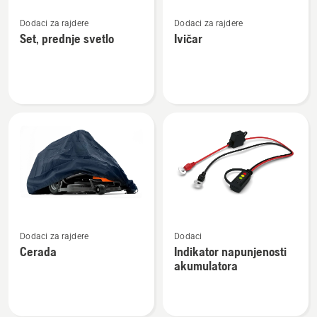
Pogledajte
Pogledajte
Dodaci za rajdere
Dodaci za rajdere
više
više
Set, prednje svetlo
Ivičar
detalja
detalja
o
o
Set,
Ivičar
prednje
svetlo
Pogledajte
Pogledajte
Dodaci za rajdere
Dodaci
više
više
Cerada
Indikator napunjenosti
detalja
detalja
akumulatora
o
o
Cerada
Indikator
napunjenosti