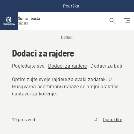
Podrška
Šuma i bašta
Srpski
Dodaci
Dodaci za rajdere
Pogledajte sve
Dodaci za rajdere
Dodaci za baštensk
Optimizujte svoje rajdere za svaki zadatak. U
Husqvarna asortimanu nalaze se brojni praktični
nastavci za košenje.
10 proizvod
Uporedite