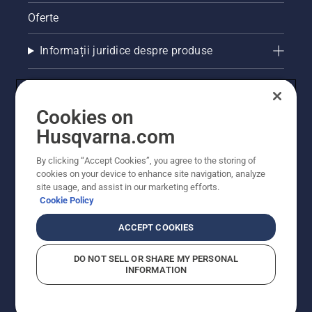
Oferte
Informații juridice despre produse
Alte site-uri Husqvarna
Cookies on
Husqvarna.com
By clicking “Accept Cookies”, you agree to the storing of
cookies on your device to enhance site navigation, analyze
site usage, and assist in our marketing efforts.
Cookie Policy
ACCEPT COOKIES
© Husqvarna AB (publ). Toate drepturile rezervate.
Prețurile prezentate includ TVA și sunt prețuri
DO NOT SELL OR SHARE MY PERSONAL
recomandate pentru comercializarea cu amănuntul.
INFORMATION
Husqvarna își rezervă dreptul de a face modificări în
structura de prețuri. Promoțiile se desfășoară în limita
stocului disponibil.