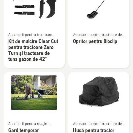
Vezi
Vezi
Accesorii pentru tractoare
Accesorii pentru tractoare de
mai
mai
Zero-Turn de tuns gazon
grădină
Kit de mulcire Clear Cut
Opritor pentru Bioclip
multe
multe
pentru tractoare Zero
detalii
detalii
Turn și tractoare de
despre
despre
tuns gazon de 42"
Kit
Opritor
de
pentru
mulcire
Bioclip
Clear
Cut
pentru
tractoare
Zero
Vezi
Vezi
Turn
Accesorii pentru mașini
Accesorii pentru tractoare de
mai
mai
și
robotizate de tuns gazon
grădină
Gard temporar
Husă pentru tractor
multe
multe