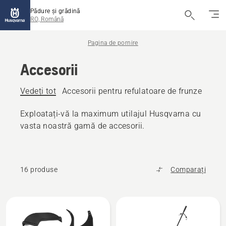
Pădure și grădină
RO, Română
Pagina de pornire
Accesorii
Vedeți tot
Accesorii pentru refulatoare de frunze
Acce
Exploatați-vă la maximum utilajul Husqvarna cu
vasta noastră gamă de accesorii.
16 produse
Comparați
Toate
produsele