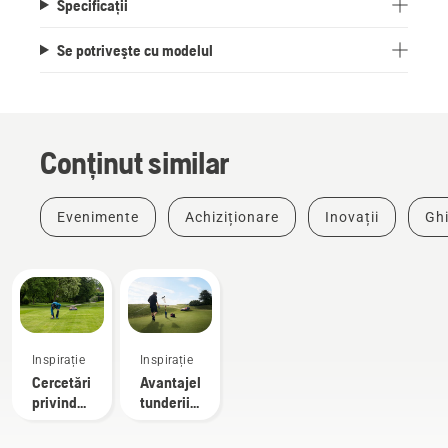
Specificații
Se potriveşte cu modelul
Conținut similar
Evenimente
Achiziționare
Inovații
Ghi
Inspirație
Inspirație
Cercetări
Avantajele
privind
tunderii
tunderea
autonome
autonomă
a