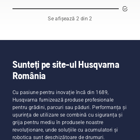
a
gazonului
gazonului
pentru
îngrijitorii
Se afișează 2 din 2
terenurior
Sunteți pe site-ul Husqvarna
România
Cu pasiune pentru inovație încă din 1689,
Husqvarna furnizează produse profesionale
pentru grădini, parcuri sau păduri. Performanța și
ușurința de utilizare se combină cu siguranța și
grija pentru mediu în produsele noastre
revoluționare, unde soluțiile cu acumulatori și
robotica sunt deschizătoare de drumuri.