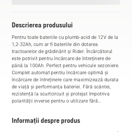
Descrierea produsului
Pentru toate bateriile cu plumb-acid de 12V de la
1,2-32Ah, cum ar fi bateriile din dotarea
tractoarelor de grădinărit și Rider. Încărcătorul
este potrivit pentru încărcare de întreținere de
până la 100Ah. Perfect pentru vehicule sezoniere.
Complet automat pentru încărcare optimă și
încărcare de întreținere care maximizează durata
de viață și performanța bateriei. Fără scântei,
rezistență la scurtcircuit și protejat împotriva
polarității inverse pentru o utilizare fără
probleme. Rezistent la apă (IP 65) pentru utilizare
în aer liber chiar dacă plouă sau ninge.
Informații despre produs
Utilizați împreună cu indicatorul de stare a
bateriei Husqvarna.