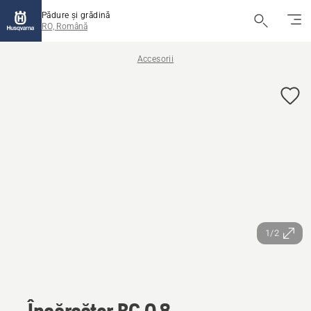
Pădure și grădină
RO, Română
Accesorii
1/2
Încărcător BC 0.8