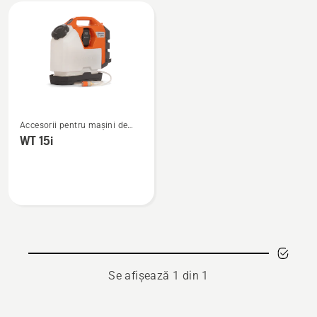
Toate
produsele
Vezi
Accesorii pentru mașini de
mai
tăiat cu disc
WT 15i
multe
detalii
despre
WT 15i
Se afișează 1 din 1