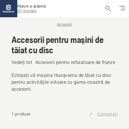
Pădure și grădină
RO, Română
Accesorii
Accesorii pentru mașini de
tăiat cu disc
Vedeți tot
Accesorii pentru refulatoare de frunze
Acce
Echipați-vă mașina Husqvarna de tăiat cu disc
pentru activitățile viitoare cu gama noastră de
accesorii.
1 produse
Comparați