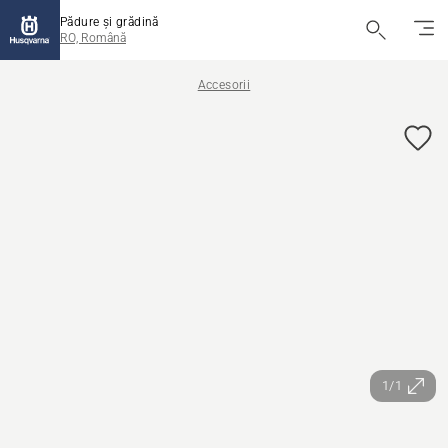
Pădure și grădină
RO, Română
Accesorii
1/1