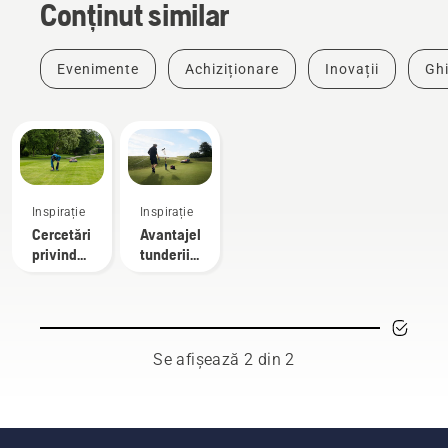
Conținut similar
Evenimente
Achiziționare
Inovații
Ghi
Inspirație
Inspirație
Cercetări
Avantajele
privind
tunderii
tunderea
autonome
autonomă
a
a
gazonului
gazonului
pentru
îngrijitorii
Se afișează 2 din 2
terenurior