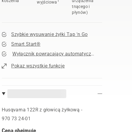
koszenia
urządzenia
1
wyjściowa
tnącego i
płynów)
Szybkie wysuwanie żyłki Tap 'n Go
Smart Start®
Wyłącznik powracający automatycznie do pozycji wyj
Pokaz wszystkie funkcje
Husqvarna 122R z głowicą żyłkową -
970 73 24‑01
Cena obejmuje