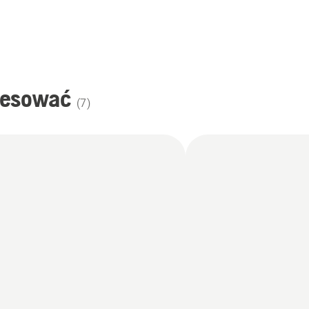
resować
(
7
)