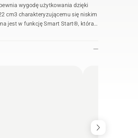
apewnia wygodę użytkowania dzięki
i 22 cm3 charakteryzującemu się niskim
 jest w funkcję Smart Start®, która
imalnym wysiłku. Wygodę użytkownika
rujące i wyłącznik automatycznego
użyciu jest automatycznie resetowany
typu "bycze rogi" i podwójne szelki,
z prosty wał zapewniający lepszy