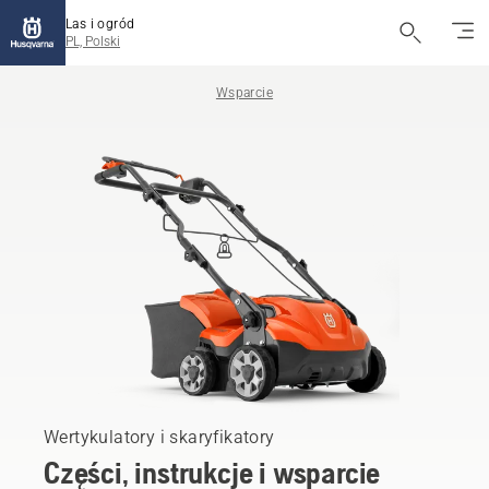
Las i ogród
PL, Polski
Wsparcie
Wertykulatory i skaryfikatory
Części, instrukcje i wsparcie