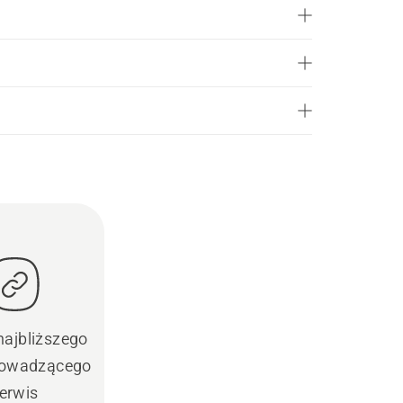
najbliższego
prowadzącego
erwis