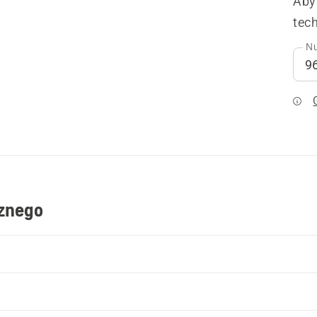
Aby
tech
Nu
cznego