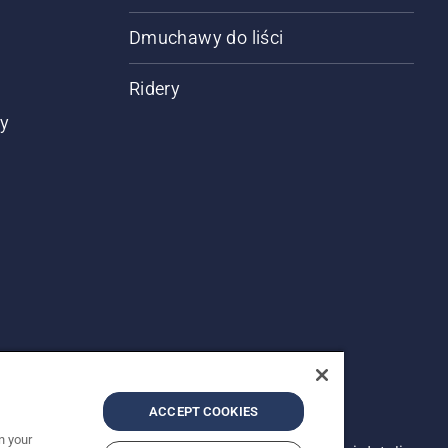
Dmuchawy do liści
Ridery
ty
ACCEPT COOKIES
n your