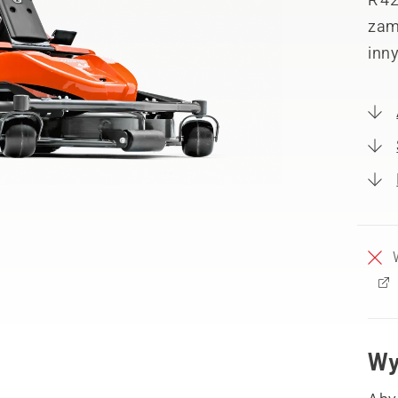
zami
inn
Wy