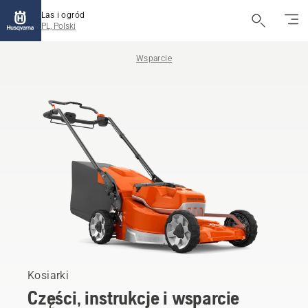
Las i ogród
PL, Polski
Wsparcie
Kosiarki
Części, instrukcje i wsparcie