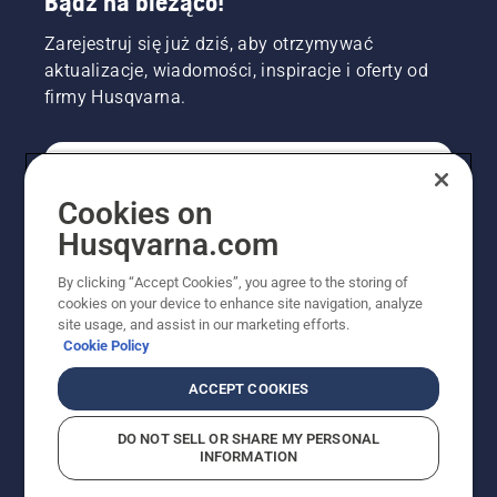
Bądź na bieżąco!
Zarejestruj się już dziś, aby otrzymywać
aktualizacje, wiadomości, inspiracje i oferty od
firmy Husqvarna.
KONSUMENT
Cookies on
Husqvarna.com
PROFESJONALISTA
By clicking “Accept Cookies”, you agree to the storing of
cookies on your device to enhance site navigation, analyze
site usage, and assist in our marketing efforts.
Cookie Policy
ACCEPT COOKIES
DO NOT SELL OR SHARE MY PERSONAL
INFORMATION
© Husqvarna AB (publ). Wszelkie prawa zastrzeżone.