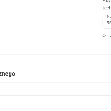
Aby
tech
Nu
cznego