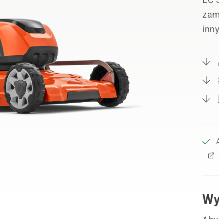
zami
inn
Wy