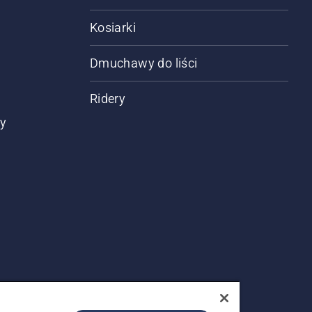
Kosiarki
Dmuchawy do liści
Ridery
ty