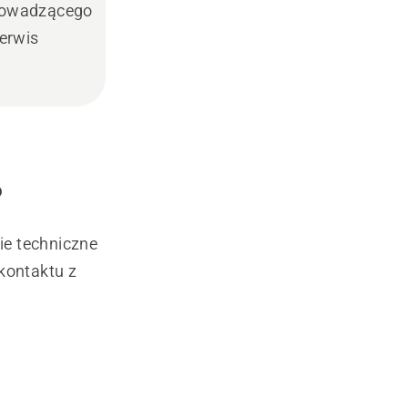
prowadzącego
erwis
?
ie techniczne
kontaktu z