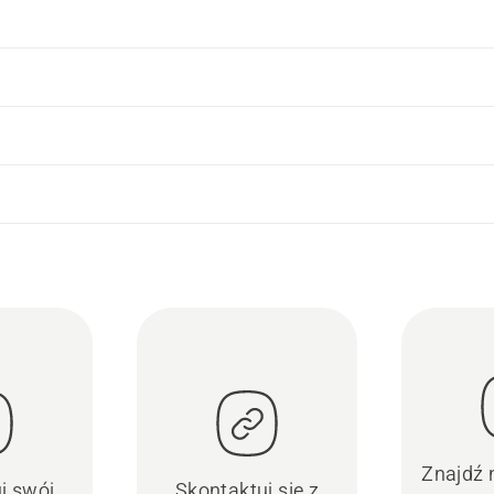
Znajdź 
uj swój
Skontaktuj się z