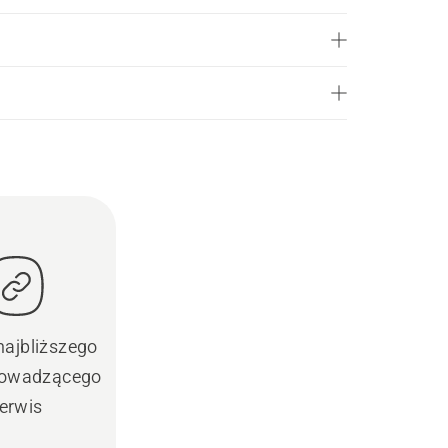
najbliższego
prowadzącego
erwis