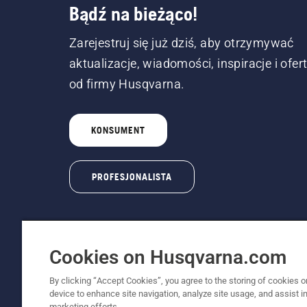
Bądź na bieżąco!
Zarejestruj się już dziś, aby otrzymywać
aktualizacje, wiadomości, inspiracje i ofer
od firmy Husqvarna.
KONSUMENT
PROFESJONALISTA
Cookies on Husqvarna.com
By clicking “Accept Cookies”, you agree to the storing of cookies o
© Husqvarna AB (publ). Wszelkie prawa zastr
device to enhance site navigation, analyze site usage, and assist in
marketing efforts.