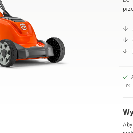
prze
Wy
Aby