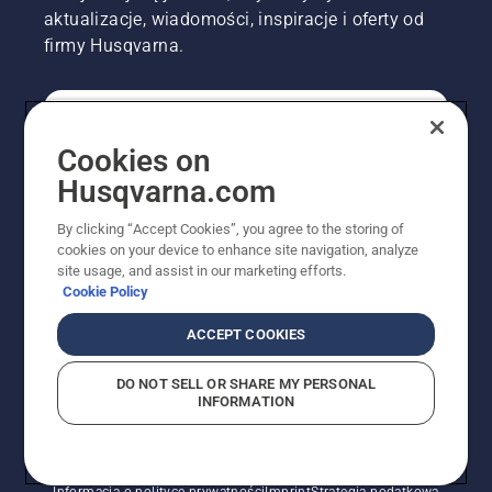
aktualizacje, wiadomości, inspiracje i oferty od
firmy Husqvarna.
KONSUMENT
Cookies on
Husqvarna.com
PROFESJONALISTA
By clicking “Accept Cookies”, you agree to the storing of
cookies on your device to enhance site navigation, analyze
site usage, and assist in our marketing efforts.
Cookie Policy
ACCEPT COOKIES
DO NOT SELL OR SHARE MY PERSONAL
INFORMATION
© Husqvarna AB (publ). Wszelkie prawa zastrzeżone.
Pokazane ceny są sugerowanymi cenami detalicznymi.
Polityka w zakresie plików cookie
Warunki użytkowania
Informacja o polityce prywatności
Imprint
Strategia podatkowa