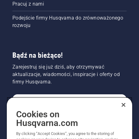
Pracuj z nami
Podejście firmy Husqvarna do zrównoważonego
rozwoju
Bądź na bieżąco!
Zarejestruj się już dziś, aby otrzymywać
aktualizacje, wiadomości, inspiracje i oferty od
firmy Husqvarna.
KONSUMENT
Cookies on
Husqvarna.com
PROFESJONALISTA
By clicking “Accept Cookies”, you agree to the storing of