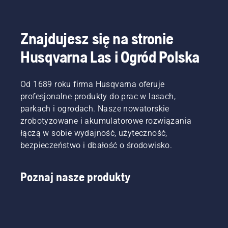
lub do
zadania.
nowych
Montaż
zadań w
urządzenia
trakcie
tnącego
Znajdujesz się na stronie
sezonu.
lub
Husqvarna Las i Ogród Polska
osprzętu
na
kosiarce
Od 1689 roku firma Husqvarna oferuje
jest
łatwy i
profesjonalne produkty do prac w lasach,
zajmuje
parkach i ogrodach. Nasze nowatorskie
tylko
zrobotyzowane i akumulatorowe rozwiązania
kilka
łączą w sobie wydajność, użyteczność,
minut.
bezpieczeństwo i dbałość o środowisko.
Ostrzeżenie!
Podczas
zakładania
Poznaj nasze produkty
urządzenia
tnącego
należy
nosić
okulary
ochronne.