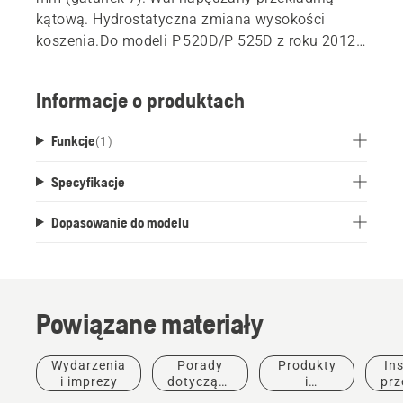
kątową. Hydrostatyczna zmiana wysokości
koszenia.Do modeli P 520D/P 525D z roku 2012 i
późniejszych.
Informacje o produktach
Funkcje
(
1
)
Specyfikacje
Dopasowanie do modelu
Powiązane materiały
Wydarzenia
Porady
Produkty
Ins
i imprezy
dotyczące
i
prz
zakupu
innowacje