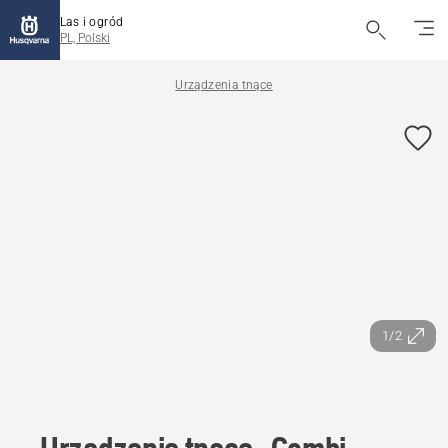
Las i ogród
PL, Polski
Urządzenia tnące
1/2
Urządzenie tnące- Combi