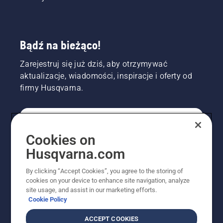
Bądź na bieżąco!
Zarejestruj się już dziś, aby otrzymywać
aktualizacje, wiadomości, inspiracje i oferty od
firmy Husqvarna.
KONSUMENT
Cookies on
Husqvarna.com
PROFESJONALISTA
By clicking “Accept Cookies”, you agree to the storing of
cookies on your device to enhance site navigation, analyze
site usage, and assist in our marketing efforts.
Cookie Policy
ACCEPT COOKIES