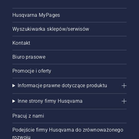
Sprężyna
napinająca
Husqvarna MyPages
pas
może
Wyszukiwarka sklepów/serwisów
pęknąć i
spowodować
poważne
Kontakt
obrażenia.
Biuro prasowe
Promocje i oferty
Informacje prawne dotyczące produktu
Inne strony firmy Husqvarna
Pracuj z nami
Podejście firmy Husqvarna do zrównoważonego
rozwoju