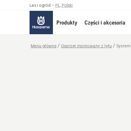
Las i ogród
–
PL, Polski
Produkty
Części i akcesoria
Menu główne
Osprzęt montowany z tyłu
System 