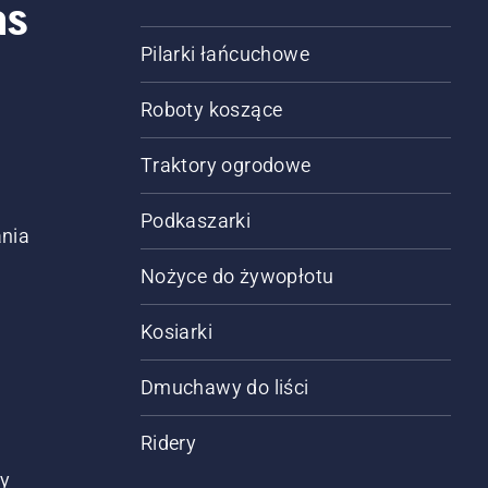
as
Pilarki łańcuchowe
Roboty koszące
Traktory ogrodowe
Podkaszarki
nia
Nożyce do żywopłotu
Kosiarki
Dmuchawy do liści
Ridery
ty