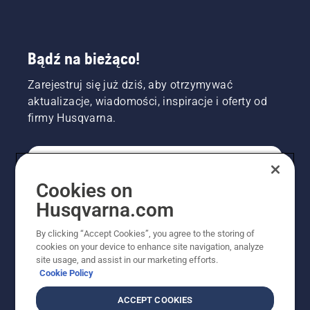
Bądź na bieżąco!
Zarejestruj się już dziś, aby otrzymywać
aktualizacje, wiadomości, inspiracje i oferty od
firmy Husqvarna.
KONSUMENT
Cookies on
Husqvarna.com
PROFESJONALISTA
By clicking “Accept Cookies”, you agree to the storing of
cookies on your device to enhance site navigation, analyze
site usage, and assist in our marketing efforts.
Cookie Policy
ACCEPT COOKIES