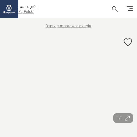
Las i ogród
PL, Polski
Osprzęt montowany z tyłu
1/1